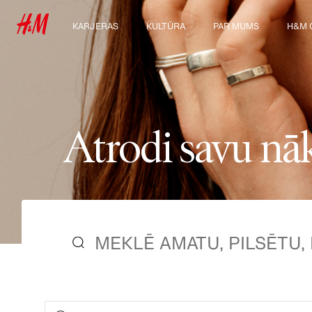
KARJERAS
KULTŪRA
PAR MUMS
H&M 
Atklāj mūsu darba
Mūsu kultūra un
Kas mēs esam
Izpēti
zonas
priekšrocības
Ilgtspēja
Studenti un karjeras
uzsākšana
Iekļaušana un
daudzveidība
A
t
r
o
d
i
s
a
v
u
n
ā