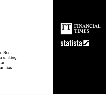
s Best
e ranking,
tors
unities