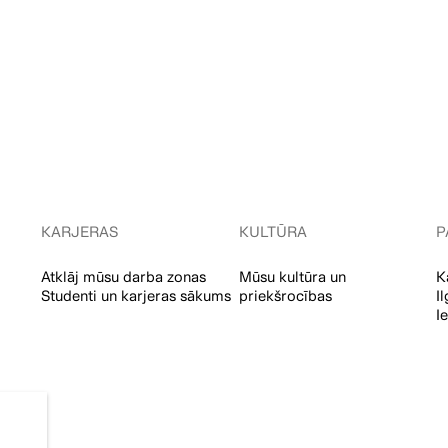
KARJERAS
KULTŪRA
P
Atklāj mūsu darba zonas
Mūsu kultūra un
K
Studenti un karjeras sākums
priekšrocības
I
I