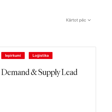
Kārtot pēc
Newest
Oldest
Iepirkumi
Loģistika
Demand & Supply Lead