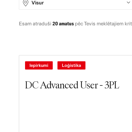
Visur
Esam atraduši
20 amatus
pēc Tevis meklētajiem krit
Asia
7
Europe
7
North America
3
South America
3
Iepirkumi
Loģistika
DC Advanced User - 3PL