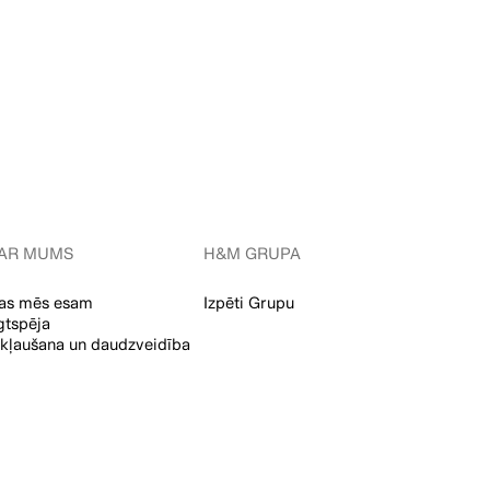
AR MUMS
H&M GRUPA
as mēs esam
Izpēti Grupu
lgtspēja
ekļaušana un daudzveidība