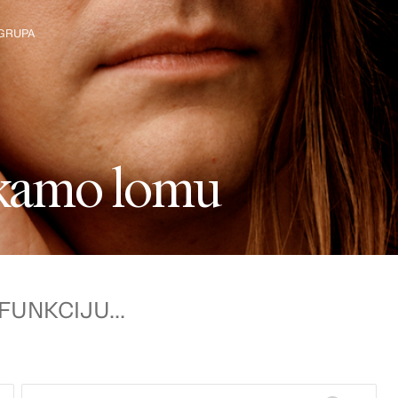
GRUPA
 Grupu
k
a
m
o
l
o
m
u