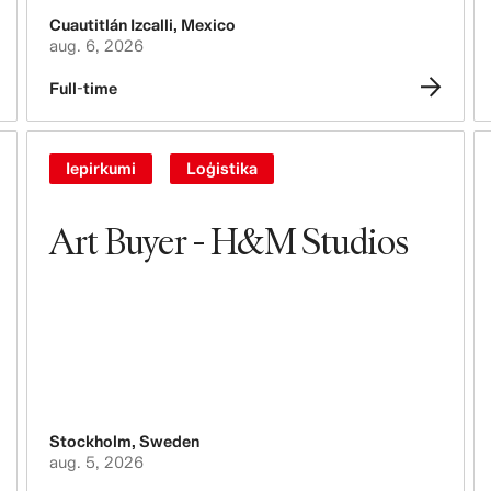
komunikācija
Cuautitlán Izcalli
,
Mexico
aug. 6, 2026
Tehnoloģijas, dati & inovācija
Full-time
Iepirkumi
Loģistika
Iepirkumi
Loģistika
Dizains un produktu izstrāde
Art Buyer - H&M Studios
Juridiskie, administratīvie, drošības un
atbilstības jautājumi
Uzņēmējdarbības kontrolings
Grāmatvedība un finanses
Cilvēki, kultūra, iekļaušana un
Stockholm
,
Sweden
daudzveidība
aug. 5, 2026