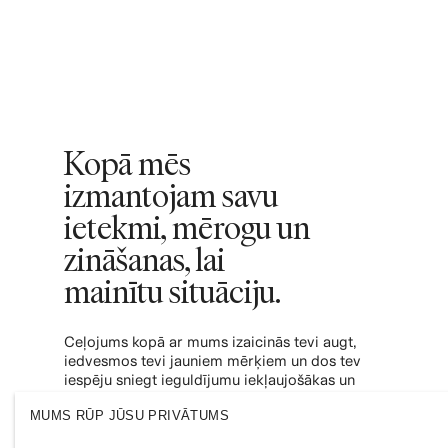
Kopā mēs
izmantojam savu
ietekmi, mērogu un
zināšanas, lai
mainītu situāciju.
Ceļojums kopā ar mums izaicinās tevi augt,
iedvesmos tevi jauniem mērķiem un dos tev
iespēju sniegt ieguldījumu iekļaujošākas un
ilgtspējīgākas modes industrijas veidošanā.
MUMS RŪP JŪSU PRIVĀTUMS
Pievienojieties mums un uzzini, kur tas tevi
aizvedīs.