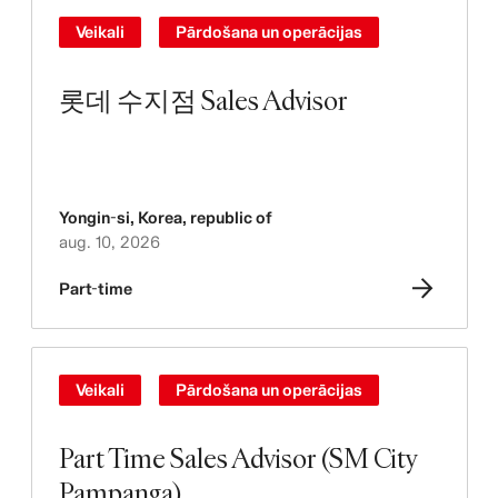
Veikali
Pārdošana un operācijas
롯데 수지점 Sales Advisor
Yongin-si
,
Korea, republic of
aug. 10, 2026
Part-time
Veikali
Pārdošana un operācijas
Part Time Sales Advisor (SM City
Pampanga)