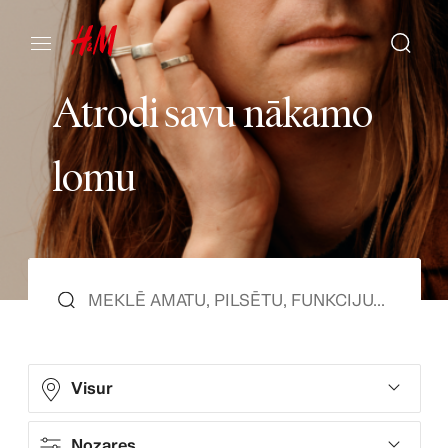
A
t
r
o
d
i
s
a
v
u
n
ā
k
a
m
o
l
o
m
u
Visur
Nozares