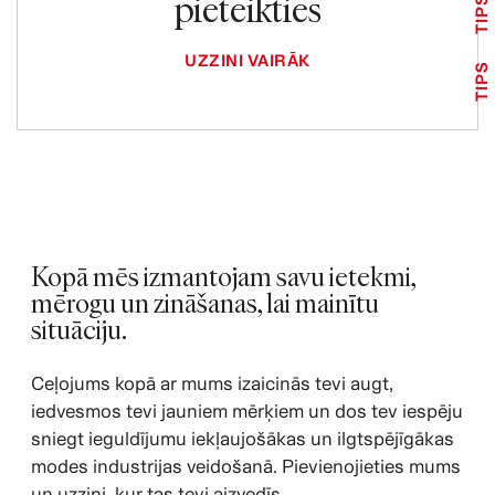
pieteikties
TIPS
UZZINI VAIRĀK
TIPS
Kopā mēs izmantojam savu ietekmi,
mērogu un zināšanas, lai mainītu
situāciju.
Ceļojums kopā ar mums izaicinās tevi augt,
iedvesmos tevi jauniem mērķiem un dos tev iespēju
sniegt ieguldījumu iekļaujošākas un ilgtspējīgākas
modes industrijas veidošanā. Pievienojieties mums
un uzzini, kur tas tevi aizvedīs.