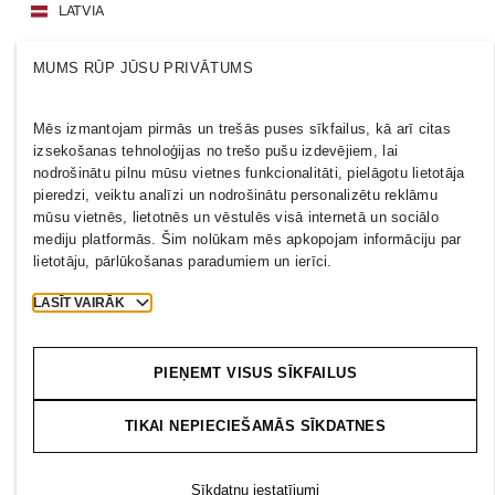
LATVIA
Prese
Politikas un konfidencialitāte
MUMS RŪP JŪSU PRIVĀTUMS
Sīkfaili
Cookie Settings
H&M.com
Mēs izmantojam pirmās un trešās puses sīkfailus, kā arī citas
izsekošanas tehnoloģijas no trešo pušu izdevējiem, lai
nodrošinātu pilnu mūsu vietnes funkcionalitāti, pielāgotu lietotāja
pieredzi, veiktu analīzi un nodrošinātu personalizētu reklāmu
mūsu vietnēs, lietotnēs un vēstulēs visā internetā un sociālo
2026 H & M Hennes and Mauritz AB.
mediju platformās. Šim nolūkam mēs apkopojam informāciju par
lietotāju, pārlūkošanas paradumiem un ierīci.
T
h
e
j
o
u
r
n
e
y
s
t
a
r
t
s
h
e
r
e
.
LASĪT VAIRĀK
PIEŅEMT VISUS SĪKFAILUS
TIKAI NEPIECIEŠAMĀS SĪKDATNES
Sīkdatņu iestatījumi