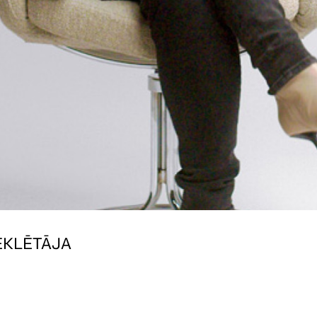
EKLĒTĀJA