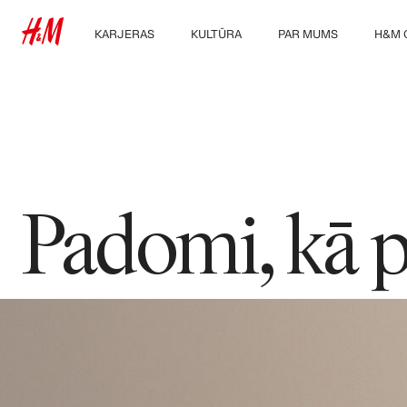
KARJERAS
KULTŪRA
PAR MUMS
H&M 
Atklāj mūsu darba
Mūsu kultūra un
Kas mēs esam
Izpēti
zonas
priekšrocības
Ilgtspēja
Studenti un karjeras
uzsākšana
Iekļaušana un
daudzveidība
Padomi, kā p