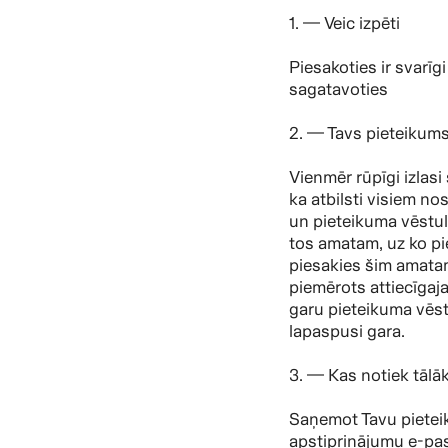
1. — Veic izpēti
Piesakoties ir svarīgi
sagatavoties
2. — Tavs pieteikum
Vienmēr rūpīgi izlasi
ka atbilsti visiem n
un pieteikuma vēstul
tos amatam, uz ko pi
piesakies šim amatam.
piemērots attiecīgaj
garu pieteikuma vēstul
lapaspusi gara.
3. — Kas notiek tālā
Saņemot Tavu pietei
apstiprinājumu e-pas