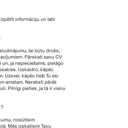
 izpētīt informāciju un labi
s
 sludinājumu, lai būtu drošs,
osacījumiem. Pārskati savu CV
i un, ja nepieciešams, pielāgo
esakies. Izskaidro, kāpēc
 Uzsver, kāpēc tieši Tu esi
am amatam. Neraksti pārāk
i. Pilnīgi pietiek, ja tā ir vienu
k?
kumu, nosūtīsim
tā. Mēs izskatīsim Tavu