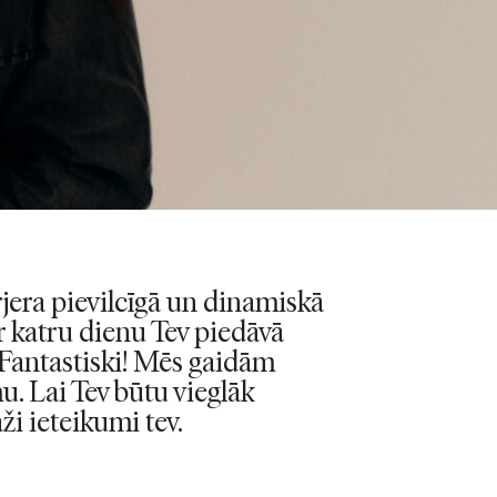
rjera pievilcīgā un dinamiskā
katru dienu Tev piedāvā
 Fantastiski! Mēs gaidām
. Lai Tev būtu vieglāk
ži ieteikumi tev.