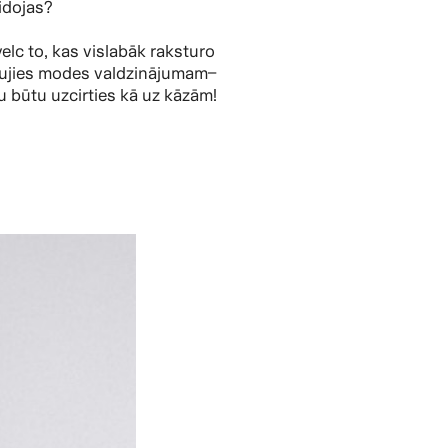
eidojas?
elc to, kas vislabāk raksturo
aujies modes valdzinājumam–
u būtu uzcirties kā uz kāzām!