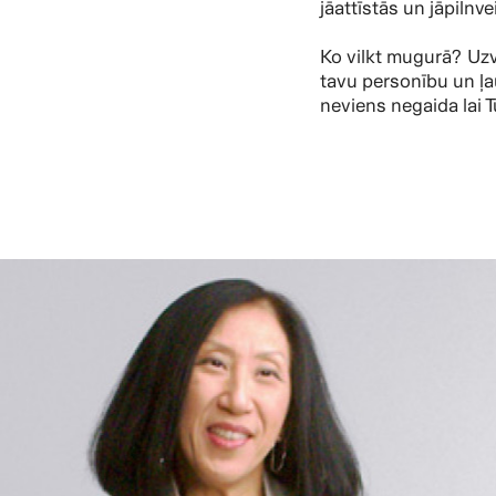
jāattīstās un jāpilnv
Ko vilkt mugurā? Uzv
tavu personību un ļ
neviens negaida lai T