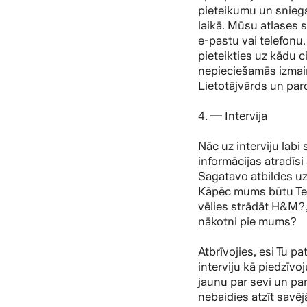
pieteikumu un snieg
laikā. Mūsu atlases s
e-pastu vai telefonu.
pieteikties uz kādu 
nepieciešamās izmai
Lietotājvārds un par
4. — Intervija
Nāc uz interviju lab
informācijas atradīsi
Sagatavo atbildes uz
Kāpēc mums būtu Tev
vēlies strādāt H&M?,
nākotni pie mums?
Atbrīvojies, esi Tu p
interviju kā piedzīvo
jaunu par sevi un par
nebaidies atzīt savēj