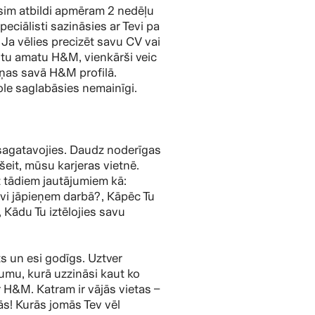
sim atbildi apmēram 2 nedēļu
peciālisti sazināsies ar Tevi pa
 Ja vēlies precizēt savu CV vai
citu amatu H&M, vienkārši veic
ņas savā H&M profilā.
ole saglabāsies nemainīgi.
i sagatavojies. Daudz noderīgas
 šeit, mūsu karjeras vietnē.
 tādiem jautājumiem kā:
i jāpieņem darbā?, Kāpēc Tu
 Kādu Tu iztēlojies savu
ats un esi godīgs. Uztver
jumu, kurā uzzināsi kaut ko
 H&M. Katram ir vājās vietas –
ās! Kurās jomās Tev vēl