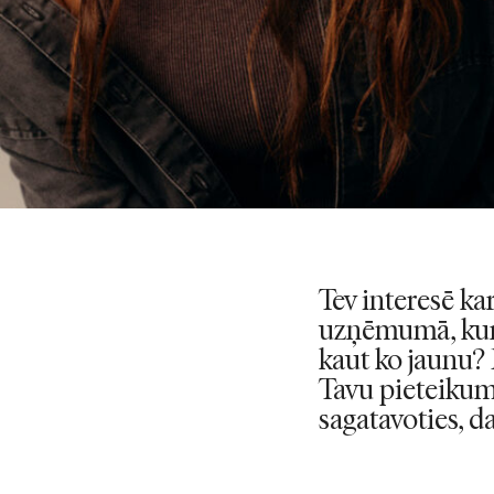
Tev interesē ka
uzņēmumā, kur 
kaut ko jaunu?
Tavu pieteikumu
sagatavoties, da