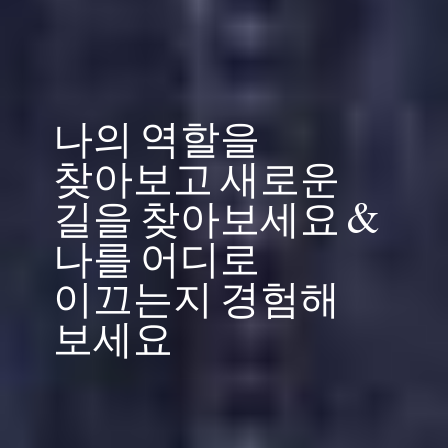
나
의
역
할
을
찾
아
보
고
새
로
운
길
을
찾
아
보
세
요
&
나
를
어
디
로
이
끄
는
지
경
험
해
보
세
요