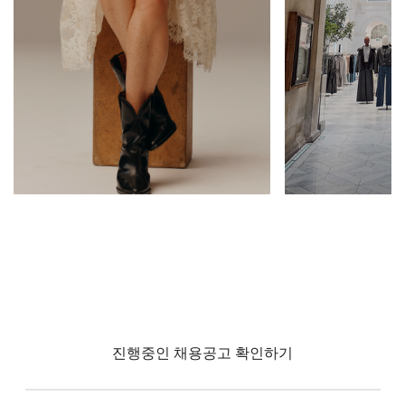
찾고, 집주인
Merchandising, Visual
유지 관리를
Merchandising 또는 Store 운영
는 것에서,이
에 열정적 인 경우 고객에게 영감
을주는 고객과 함께 & 흥미로운
멀티 채널 경험을 창출하는 데 도
움이됩니다.
직무보기
직무보기
직무보기
진행중인 채용공고 확인하기