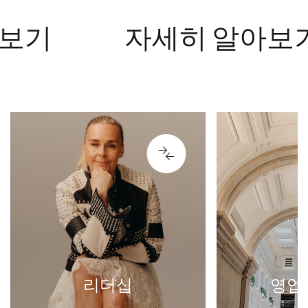
보기
자세히 알아보기
90743
86976
영업 및 운영
상점 및 온라인에서 최고의 고객
임대, 
경험을 만드는 데 도움이됩니다.
스
우리의 재능있는 팀은 H & M 제
품을 고객을 위해 생활하여 필요
이 팀은 가장
하며 욕구를 해결하고 현지 시장
의 성장, 전
리더십
영업 
과 관련이 있음을 보장합니다.
유하고 있습
Merchandising, E-Com