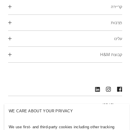
קריירה
תַרְבּוּת
גלה את אזורי העבודה שלנו
סטודנטים ותחילת הקריירה
עלינו
התרבות והיתרונות שלנו
קבוצת H&M
מי אנחנו
קיימות
הכלה וגיוון
חקור את הקבוצה
ISRAEL
WE CARE ABOUT YOUR PRIVACY
ללחוץ
מדיניות ופרטיות
עוגיות
Cookies
We use first- and third-party cookies including other tracking