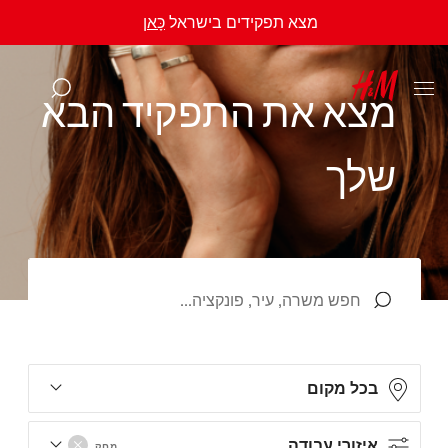
מצא תפקידים בישראל
כָּאן
מ
צ
א
א
ת
ה
ת
פ
ק
י
ד
ה
ב
א
ש
ל
ך
בכל מקום
איזורי עבודה
מחק