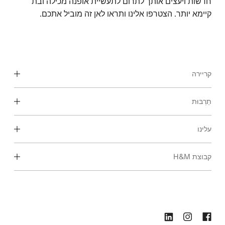
חדשות ויעצים אותך לתרום לתעשיית אופנה מכילה ובת
קיימא יותר. הצטרפו אלינו ותראו לאן זה מוביל אתכם.
קריירה
תַרְבּוּת
גלה את אזורי העבודה שלנו
סטודנטים ותחילת הקריירה
עלינו
התרבות והיתרונות שלנו
קבוצת H&M
מי אנחנו
קיימות
הכלה וגיוון
חקור את הקבוצה