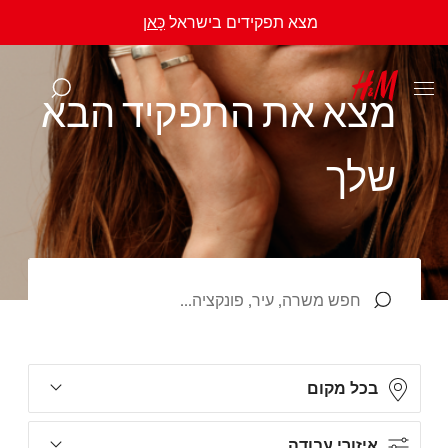
מצא תפקידים בישראל
כָּאן
מ
צ
א
א
ת
ה
ת
פ
ק
י
ד
ה
ב
א
ש
ל
ך
בכל מקום
איזורי עבודה