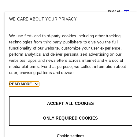
ISRAEL
WE CARE ABOUT YOUR PRIVACY
ללחוץ
מדיניות ופרטיות
עוגיות
Cookies
We use first- and third-party cookies including other tracking
H&M.com
Cookie Settings
technologies from third party publishers to give you the full
functionality of our website, customize your user experience,
perform analytics and deliver personalized advertising on our
websites, apps and newsletters across internet and via social
media platforms. For that purpose, we collect information about
2026 H & M Hennes and Mauritz AB.
user, browsing patterns and device.
T
h
e
j
o
u
r
n
e
y
s
t
a
r
t
s
h
e
r
e
.
READ MORE
ACCEPT ALL COOKIES
ONLY REQUIRED COOKIES
Cookie settings