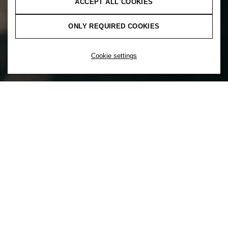
ACCEPT ALL COOKIES
ONLY REQUIRED COOKIES
Cookie settings
הכלה היא הערך החשוב ביותר ב-H&M ואנו
בוחרים ליצור באופן פעיל תרבות התומכת
בשילוב רקעים וחוויות שונות כדי להבטיח
שכולם/ן ירגישו חלק.
ב-H&M, התרבות שלנו מוגדרת דרך הערכים שלנו, הבנויים על
אמונה בסיסית בחשיבות הגיוון וההכלה. אנו תמיד לומדים
ומונעים לשיפור תמידי. המשימה שלנו היא להבטיח ולתמוך