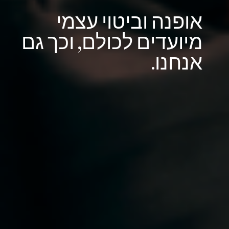
א
ו
פ
נ
ה
ו
ב
י
ט
ו
י
ע
צ
מ
י
מ
י
ו
ע
ד
י
ם
ל
כ
ו
ל
ם
,
ו
כ
ך
ג
ם
א
נ
ח
נ
ו
.