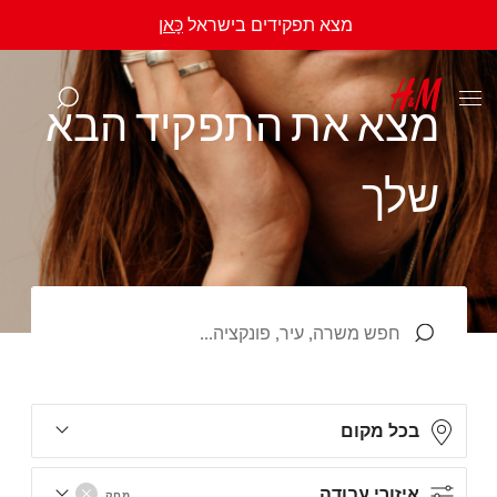
מצא תפקידים בישראל
כָּאן
מ
צ
א
א
ת
ה
ת
פ
ק
י
ד
ה
ב
א
ש
ל
ך
בכל מקום
איזורי עבודה
מחק