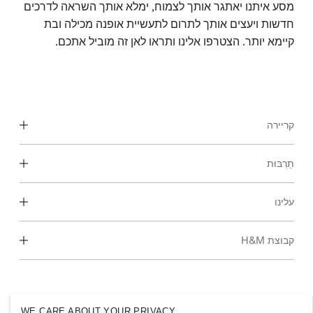
מסע איתנו יאתגר אותך לצמוח, ימלא אותך השראה לדרכים
חדשות ויעצים אותך לתרום לתעשיית אופנה מכילה ובת
קיימא יותר. הצטרפו אלינו ותראו לאן זה מוביל אתכם.
קריירה
תַרְבּוּת
גלה את אזורי העבודה שלנו
סטודנטים ותחילת הקריירה
עלינו
התרבות והיתרונות שלנו
קבוצת H&M
מי אנחנו
קיימות
הכלה וגיוון
חקור את הקבוצה
WE CARE ABOUT YOUR PRIVACY