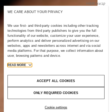
קבוצת H&M
מי אנחנו
קיימות
WE CARE ABOUT YOUR PRIVACY
הכלה וגיוון
חקור את הקבוצה
We use first- and third-party cookies including other tracking
technologies from third party publishers to give you the full
functionality of our website, customize your user experience,
perform analytics and deliver personalized advertising on our
websites, apps and newsletters across internet and via social
ISRAEL
media platforms. For that purpose, we collect information about
user, browsing patterns and device.
ללחוץ
מדיניות ופרטיות
עוגיות
Cookies
READ MORE
H&M.com
Cookie Settings
ACCEPT ALL COOKIES
ONLY REQUIRED COOKIES
2026 H & M Hennes and Mauritz AB.
T
h
e
j
o
u
r
n
e
y
s
t
a
r
t
s
h
e
r
e
.
Cookie settings