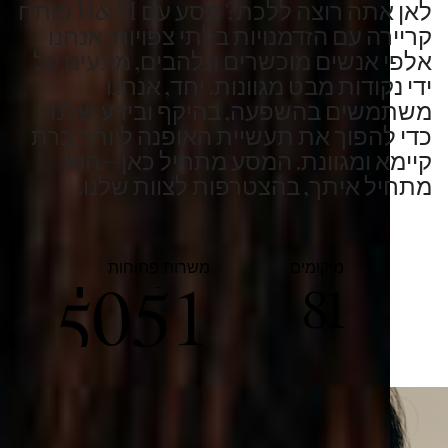
0
0
לאן אתה רוצה ללכת? מסע עם H&M פותח
קריירה עם הזדמנויות בלתי צפויות. אנחנו
1
1
אלפי אנשים מוכשרים ונלהבים, מונעים על
ידי נקודות מבט מגוונות. יחד, אנחנו
2
2
משתמשים בהשפעה, בהיקף ובידע שלנו
כדי להפוך את תעשיית האופנה ליותר ברת
קיימא ומגוונת. המסע מתחיל כאן – הוא
3
3
מתחיל איתך, בהצטרפות לצוות שלנו.
4
0
4
מיקומים
משרות פתוחות
0
5
1
5
81