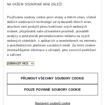
NA VAŠEM SOUKROMÍ NÁM ZÁLEŽÍ
Kdo jsme
H&M GROUP
Udržitelnost
Inkluzivita & rozmanitost
Používáme soubory cookie první strany a třetích stran, včetně
Prozkoumejte skupinu
dalších sledovacích technologií od vydavatelů třetích stran,
abychom vám poskytli plnou funkčnost svých webových
stránek, přizpůsobili vaše uživatelské prostředí, prováděli
analýzy a poskytovali personalizovanou reklamu na svých
webových stránkách, v aplikacích a newsletterech na internetu
a prostřednictvím platforem sociálních médií. Za tímto účelem
CZECH REPUBLIC
shromažďujeme informace o uživateli, jeho vzorcích prohlížení
a zařízení.
Tisk
Zásady a ochrana osobních údajů
Soubory cookie
Cookie Settings
ZOBRAZIT VÍCE
H&M.com
PŘIJMOUT VŠECHNY SOUBORY COOKIE
POUZE POVINNÉ SOUBORY COOKIE
2026 H & M Hennes and Mauritz AB.
T
h
e
j
o
u
r
n
e
y
s
t
a
r
t
s
h
e
r
e
.
Nastavení souborů cookie