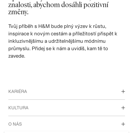
znalosti, abychom dosáhli pozitivní
změny.
Tvůj příběh s H&M bude plný výzev k růstu,
inspirace k novým cestám a příležitostí přispět k
inkluzivnějšímu a udržitelnějšímu módnímu
průmyslu. Přidej se k nám a uvidíš, kam tě to
zavede.
KARIÉRA
Objevte naše pracovní oblasti
KULTURA
Studenti & začátek kariéry
Naše kultura & benefity
O NÁS