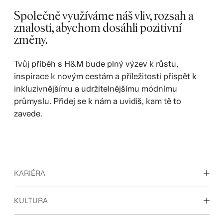
Společně využíváme náš vliv, rozsah a
znalosti, abychom dosáhli pozitivní
změny.
Tvůj příběh s H&M bude plný výzev k růstu,
inspirace k novým cestám a příležitostí přispět k
inkluzivnějšímu a udržitelnějšímu módnímu
průmyslu. Přidej se k nám a uvidíš, kam tě to
zavede.
KARIÉRA
Objevte naše pracovní oblasti
KULTURA
Studenti & začátek kariéry