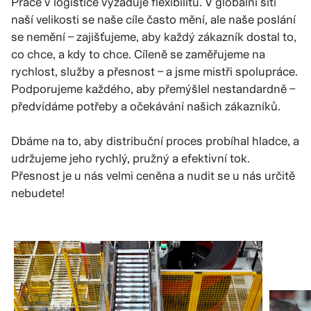
Práce v logistice vyžaduje flexibilitu. V globální síti
naší velikosti se naše cíle často mění, ale naše poslání
se nemění – zajišťujeme, aby každý zákazník dostal to,
co chce, a kdy to chce. Cíleně se zaměřujeme na
rychlost, služby a přesnost – a jsme mistři spolupráce.
Podporujeme každého, aby přemýšlel nestandardně –
předvídáme potřeby a očekávání našich zákazníků.
Dbáme na to, aby distribuční proces probíhal hladce, a
udržujeme jeho rychlý, pružný a efektivní tok.
Přesnost je u nás velmi ceněna a nudit se u nás určitě
nebudete!