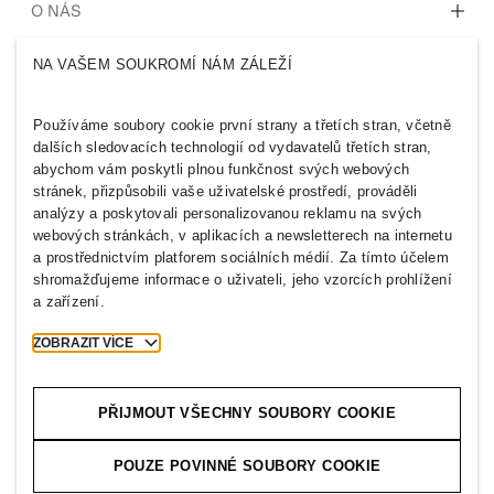
Naše kultura & benefity
O NÁS
NA VAŠEM SOUKROMÍ NÁM ZÁLEŽÍ
Kdo jsme
H&M GROUP
Udržitelnost
Inkluzivita & rozmanitost
Používáme soubory cookie první strany a třetích stran, včetně
Prozkoumejte skupinu
dalších sledovacích technologií od vydavatelů třetích stran,
abychom vám poskytli plnou funkčnost svých webových
stránek, přizpůsobili vaše uživatelské prostředí, prováděli
analýzy a poskytovali personalizovanou reklamu na svých
webových stránkách, v aplikacích a newsletterech na internetu
a prostřednictvím platforem sociálních médií. Za tímto účelem
CZECH REPUBLIC
shromažďujeme informace o uživateli, jeho vzorcích prohlížení
a zařízení.
Tisk
Zásady a ochrana osobních údajů
Soubory cookie
Cookie Settings
ZOBRAZIT VÍCE
H&M.com
PŘIJMOUT VŠECHNY SOUBORY COOKIE
POUZE POVINNÉ SOUBORY COOKIE
2026 H & M Hennes and Mauritz AB.