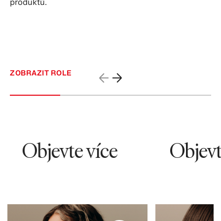
produktů.
ZOBRAZIT ROLE
Objevte více
Objevte
95703
56564