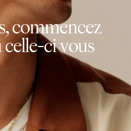
s
,
c
o
m
m
e
n
c
e
z
ù
c
e
l
l
e
-
c
i
v
o
u
s