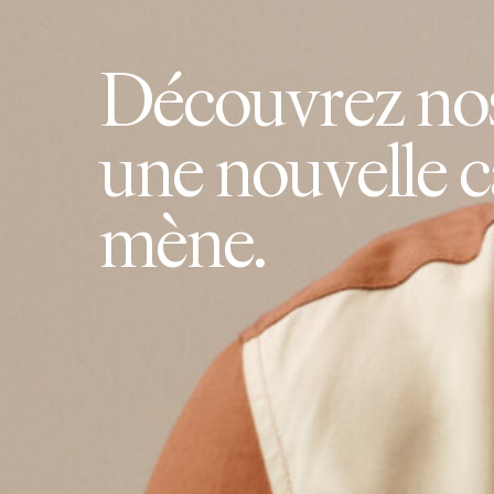
D
é
c
o
u
v
r
e
z
n
o
u
n
e
n
o
u
v
e
l
l
e
c
m
è
n
e
.