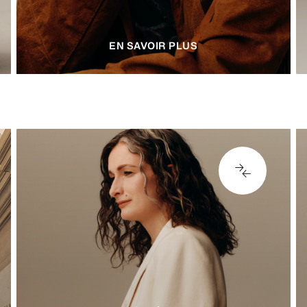
domaines, de l’IA au
développement…
VOIR LES POSTES DISPONIBLES
EN SAVOIR PLUS
VOIR LES POSTES DISPONIBLES
V
77025
8
Image de marque,
marketing et
communication
Contribuez à créer une marque
forte, interagissez avec nos clients
et aidez-nous à créer une histoire