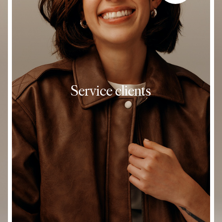
construction,
équipement &
conception de
magasins
Ensemble, nos équipes s’assurent
Service clients
que nous avons les magasins les
plus inspirants, dans les meilleures
zones de croissance, avec les
bons partenaires dans le monde
entier. Qu’il s’agisse de trouver
l’emplacement idéal, de négocier
avec les bailleurs, de concevoir les
designs des magasins, de les
construire, ou de les entretenir.
VOIR LES POSTES DISPONIBLES