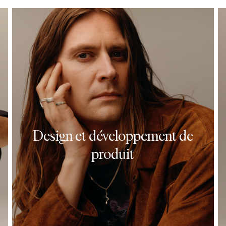
70882
8
Tech, data et
innovation
Façonnez l’avenir & exploitez la
puissance des données et des
technologies intelligentes. Au sein
Design et développement de
de notre équipe, vous contribuez à
transformer les défis commerciaux
produit
en solutions tech innovantes, nous
permettant d’offrir à des millions
de clients des expériences
d’achat exceptionnelles. Nous
travaillons dans de multiples