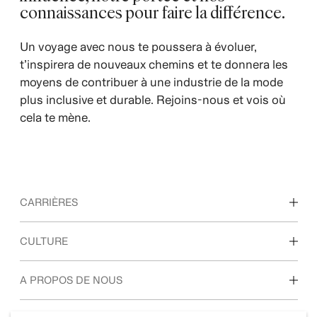
connaissances pour faire la différence.
Un voyage avec nous te poussera à évoluer,
t’inspirera de nouveaux chemins et te donnera les
moyens de contribuer à une industrie de la mode
plus inclusive et durable. Rejoins-nous et vois où
cela te mène.
CARRIÈRES
Nos métiers
CULTURE
Étudiants et jeunes
diplômés
Notre culture, nos valeurs et nos avantages
A PROPOS DE NOUS