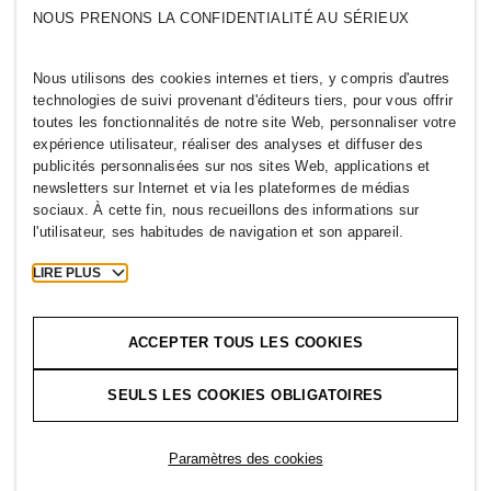
Qui sommes-nous ?
H&M GROUPE
NOUS PRENONS LA CONFIDENTIALITÉ AU SÉRIEUX
Développement
Durable
Nous connaître
Inclusion et diversité
Nous utilisons des cookies internes et tiers, y compris d'autres
technologies de suivi provenant d'éditeurs tiers, pour vous offrir
toutes les fonctionnalités de notre site Web, personnaliser votre
expérience utilisateur, réaliser des analyses et diffuser des
publicités personnalisées sur nos sites Web, applications et
newsletters sur Internet et via les plateformes de médias
SWITZERLAND
sociaux. À cette fin, nous recueillons des informations sur
l'utilisateur, ses habitudes de navigation et son appareil.
Newsroom
Mentions légales
Cookies
Cookie Settings
LIRE PLUS
H&M.com
ACCEPTER TOUS LES COOKIES
SEULS LES COOKIES OBLIGATOIRES
2026 H & M Hennes and Mauritz AB.
Paramètres des cookies