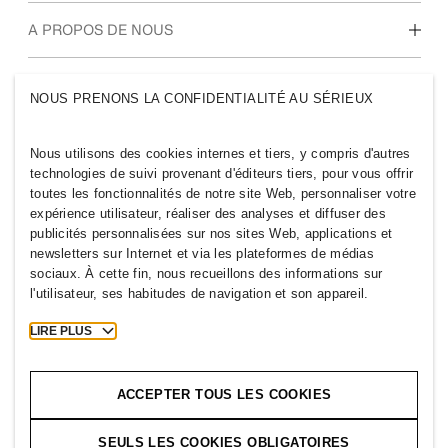
diplômés
Notre culture, nos valeurs et nos avantages
A PROPOS DE NOUS
Qui sommes-nous ?
H&M GROUPE
NOUS PRENONS LA CONFIDENTIALITÉ AU SÉRIEUX
Développement
Durable
Nous connaître
Inclusion et diversité
Nous utilisons des cookies internes et tiers, y compris d'autres
technologies de suivi provenant d'éditeurs tiers, pour vous offrir
toutes les fonctionnalités de notre site Web, personnaliser votre
expérience utilisateur, réaliser des analyses et diffuser des
publicités personnalisées sur nos sites Web, applications et
newsletters sur Internet et via les plateformes de médias
SWITZERLAND
sociaux. À cette fin, nous recueillons des informations sur
l'utilisateur, ses habitudes de navigation et son appareil.
Newsroom
Mentions légales
Cookies
Cookie Settings
LIRE PLUS
H&M.com
ACCEPTER TOUS LES COOKIES
SEULS LES COOKIES OBLIGATOIRES
2026 H & M Hennes and Mauritz AB.