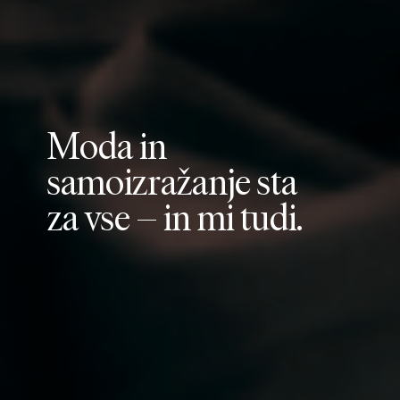
M
o
d
a
i
n
s
a
m
o
i
z
r
a
ž
a
n
j
e
s
t
a
z
a
v
s
e
–
i
n
m
i
t
u
d
i
.