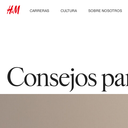
CARRERAS
CULTURA
SOBRE NOSOTROS
Descubre nuestras
Nuestra cultura y
Quiénes somos
áreas de trabajo
beneficios
Sostenibilidad
Estudiantes e inicio de
carrera profesional
Inclusión & Diversidad
Consejos par