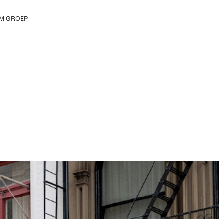
M GROEP
tdek de H&M Group