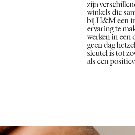
zijn verschille
winkels die s
bij H&M een i
ervaring te ma
werken in een
geen dag hetze
sleutel is tot 
als een positi
BEKIJK FUNCTIE