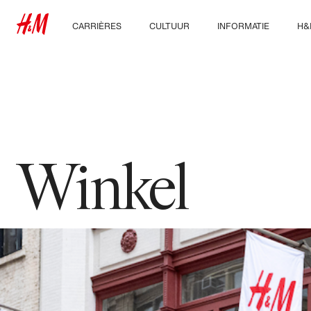
CARRIÈRES
CULTUUR
INFORMATIE
H&
Ontdek onze
Onze cultuur &
Wie we zijn
On
vakgebieden
voordelen
Duurzaamheid
Studenten & startende
carrières
Inclusie & Diversiteit
Winkel