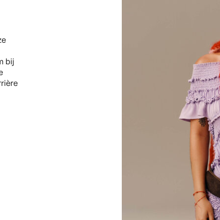
ze
 bij
e
rière