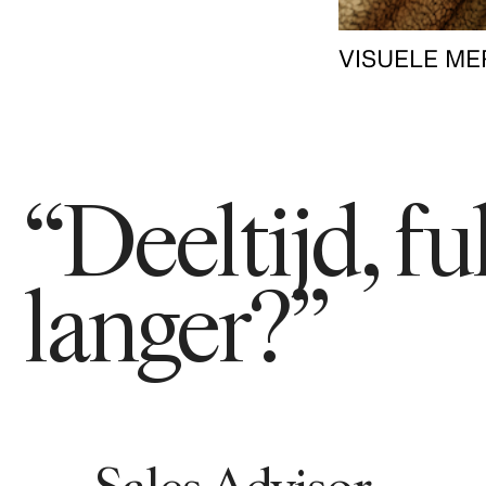
VISUELE ME
“Deeltijd, f
langer?”
Sales Advisor