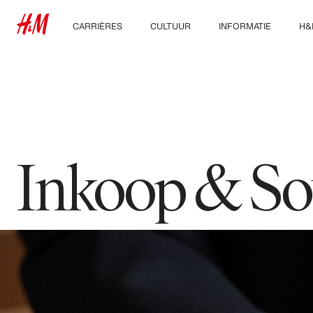
CARRIÈRES
CULTUUR
INFORMATIE
H&
Ontdek onze
Onze cultuur &
Wie we zijn
On
vakgebieden
voordelen
Duurzaamheid
Studenten & startende
carrières
Inclusie & Diversiteit
Inkoop & So