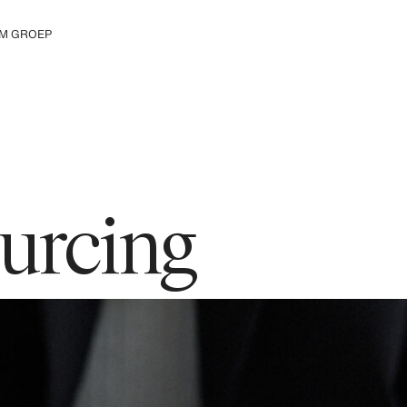
M GROEP
tdek de H&M Group
urcing