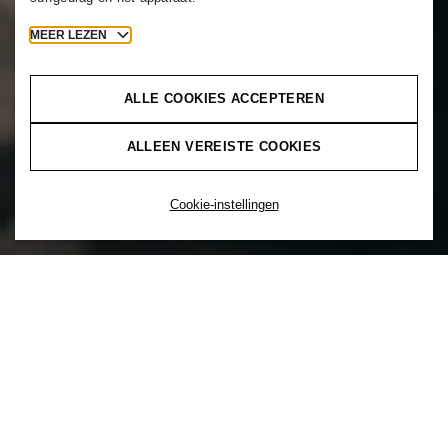
MEER LEZEN
ALLE COOKIES ACCEPTEREN
ALLEEN VEREISTE COOKIES
Cookie-instellingen
Je kunt de kracht van diversiteit niet
ontketenen zonder inclusie. Daarom komt
inclusie bij H&M op de eerste plaats.
Inclusie is een keuze om actief een cultuur
te creëren die een mix van verschillende
achtergronden en ervaringen