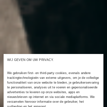
WIJ GEVEN OM UW PRIVACY.
We gebruiken first- en third-party cookies, evenals andere
trackingtechnologieën van externe uitgevers, om je de volledige
functionaliteit van onze website te bieden, je gebruikerservaring
te personaliseren, analyses uit te voeren en gepersonaliseerde
advertenties te leveren op onze websites, apps en
nieuwsbrieven op internet en via sociale mediaplatforms. We
verzamelen hiervoor informatie over de gebruiker, het
surfgedrag en het apparaat.