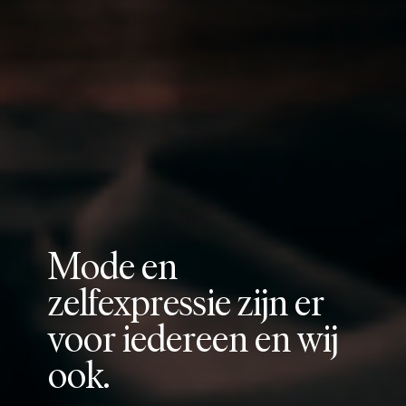
M
o
d
e
e
n
z
e
l
f
e
x
p
r
e
s
s
i
e
z
i
j
n
e
r
v
o
o
r
i
e
d
e
r
e
e
n
e
n
w
i
j
o
o
k
.