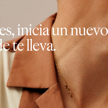
e
s
,
i
n
i
c
i
a
u
n
n
u
e
v
d
e
t
e
l
l
e
v
a
.