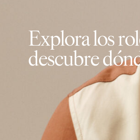
E
x
p
l
o
r
a
l
o
s
r
o
l
d
e
s
c
u
b
r
e
d
ó
n