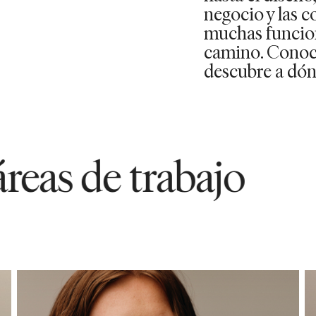
negocio y las c
muchas funcio
camino. Conoc
descubre a dónd
e trabajo
Nuestr
44532
7