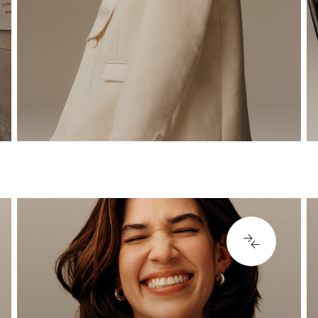
crear entusiasmo y fidelidad en
torno a nuestra marca, nuestras
colecciones y nuestros productos
para una comunidad mundial de
clientes/as.
VER PUESTOS
VER PUESTOS
V
84430
5
Leasing, Construcción,
Instalaciones & Diseño
de tiendas