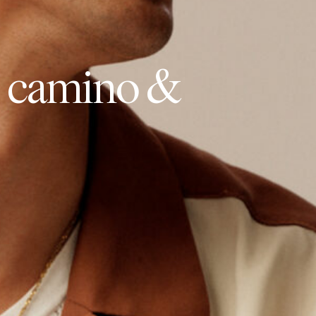
o
c
a
m
i
n
o
&