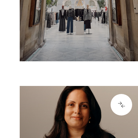
local a las tiendas hasta el apoyo
s
global a las funciones o regiones.
Tanto si trabajas en el…
VER PUESTOS
VER PUESTOS
98877
Servicio de atención al
cliente
tes