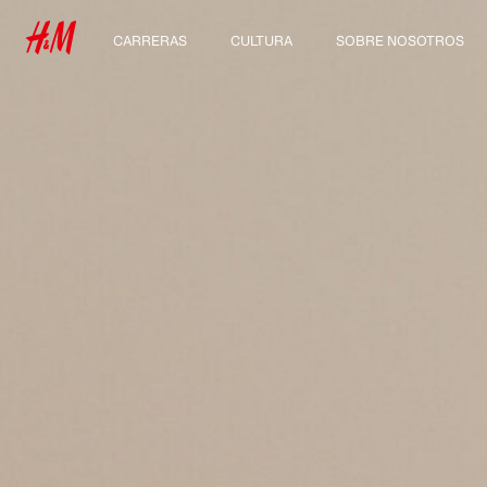
CARRERAS
CULTURA
SOBRE NOSOTROS
Descubre nuestras
Nuestra cultura y
Quiénes somos
áreas de trabajo
beneficios
Sostenibilidad
Estudiantes e inicio de
carrera profesional
Inclusión & Diversidad