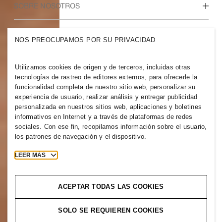
Nuestra cultura y beneficios
SOBRE NOSOTROS
Quiénes somos
GRUPO H&M
NOS PREOCUPAMOS POR SU PRIVACIDAD
Sostenibilidad
Inclusión y diversidad
Explora nuestro grupo
Utilizamos cookies de origen y de terceros, incluidas otras
tecnologías de rastreo de editores externos, para ofrecerle la
funcionalidad completa de nuestro sitio web, personalizar su
experiencia de usuario, realizar análisis y entregar publicidad
personalizada en nuestros sitios web, aplicaciones y boletines
informativos en Internet y a través de plataformas de redes
MEXICO
sociales. Con ese fin, recopilamos información sobre el usuario,
los patrones de navegación y el dispositivo.
Prensa
Políticas y privacidad
Cookies
Cookie Settings
LEER MÁS
H&M.com
ACEPTAR TODAS LAS COOKIES
SOLO SE REQUIEREN COOKIES
2026 H & M Hennes and Mauritz AB.