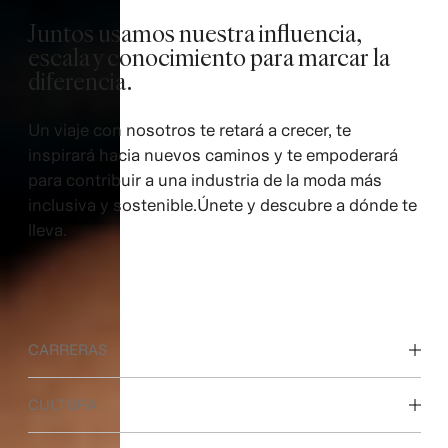
Juntos usamos nuestra influencia,
escala y conocimiento para marcar la
diferencia.
Un viaje con nosotros te retará a crecer, te
inspirará hacia nuevos caminos y te empoderará
para contribuir a una industria de la moda más
inclusiva y sostenible.Únete y descubre a dónde te
lleva.
CARRERAS
Descubre nuestras áreas de trabajo
CULTURA
Estudiantes e inicio de carrera profesional