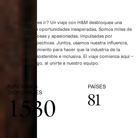
0
1
¿A dónde quieres ir? Un viaje con H&M desbloquea una
carrera llena de oportunidades inesperadas. Somos miles de
personas talentosas y apasionadas, impulsadas por
2
0
diferentes perspectivas. Juntos, usamos nuestra influencia,
escala y conocimiento para hacer que la industria de la
moda sea más sostenible e inclusiva. El viaje comienza aquí –
3
1
comienza contigo, al unirte a nuestro equipo.
0
4
2
FUNCIONES
PAÍSES
DISPONIBLES
81
1
5
0
3