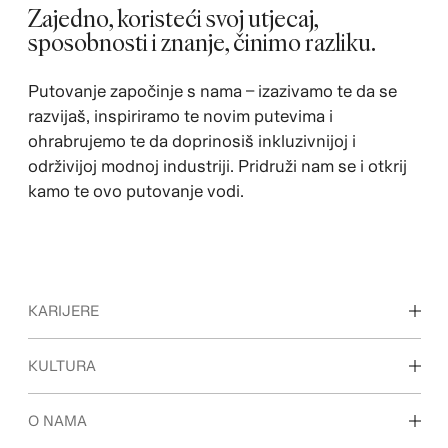
Zajedno, koristeći svoj utjecaj,
sposobnosti i znanje, činimo razliku.
Putovanje započinje s nama – izazivamo te da se
razvijaš, inspiriramo te novim putevima i
ohrabrujemo te da doprinosiš inkluzivnijoj i
održivijoj modnoj industriji. Pridruži nam se i otkrij
kamo te ovo putovanje vodi.
KARIJERE
Otkrijte naša područja rada
KULTURA
Studenti i početak karijere
Naša kultura i prednosti
O NAMA