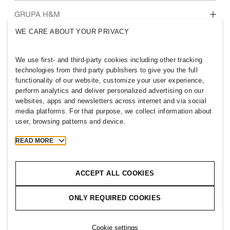
Tko smo mi
GRUPA H&M
Održivost
WE CARE ABOUT YOUR PRIVACY
Uključenost i raznolikost
Istražite grupu
We use first- and third-party cookies including other tracking
technologies from third party publishers to give you the full
functionality of our website, customize your user experience,
perform analytics and deliver personalized advertising on our
websites, apps and newsletters across internet and via social
CROATIA
media platforms. For that purpose, we collect information about
user, browsing patterns and device.
Pritisnite
Pravila i privatnost
Kolačići
Cookie Settings
READ MORE
H&M.com
ACCEPT ALL COOKIES
ONLY REQUIRED COOKIES
2026 H & M Hennes and Mauritz AB.
Cookie settings