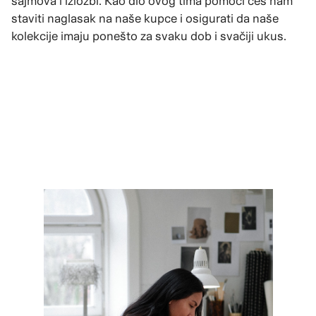
sajmova i izložbi. Kao dio ovog tima pomoći ćeš nam
staviti naglasak na naše kupce i osigurati da naše
kolekcije imaju ponešto za svaku dob i svačiji ukus.
PREGLEDAJ ULOGE