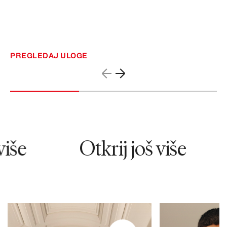
PREGLEDAJ ULOGE
iše
Otkrij još više
29448
80388
Legal,