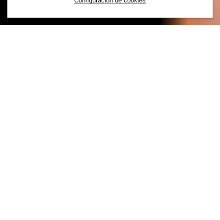
Configuración de cookies
Se necesitan muchas cosas para acercar la
moda a todo el mundo. Desde las ideas
hasta el diseño, pasando por el análisis del
negocio y las colecciones en la tienda. Hay
muchas funciones emocionantes en el
camino. Conoce más sobre nosotros/as &
descubre a dónde te lleva.
o
Nuestras áreas de tra