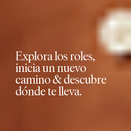
E
x
p
l
o
r
a
l
o
s
r
o
l
e
s
,
i
n
i
c
i
a
u
n
n
u
e
v
o
c
a
m
i
n
o
&
d
e
s
c
u
b
r
e
d
ó
n
d
e
t
e
l
l
e
v
a
.