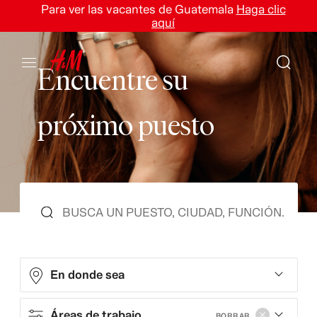
Para ver las vacantes de Guatemala
Haga clic
aquí
E
n
c
u
e
n
t
r
e
s
u
p
r
ó
x
i
m
o
p
u
e
s
t
o
En donde sea
Áreas de trabajo
BORRAR