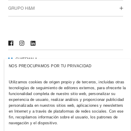
Quiénes somos
GRUPO H&M
Sostenibilidad
Inclusión y diversidad
Explora nuestro grupo
GUATEMALA
NOS PREOCUPAMOS POR TU PRIVACIDAD
Prensa
Políticas y privacidad
Cookies
Cookie Settings
Utilizamos cookies de origen propio y de terceros, incluidas otras
H&M.com
tecnologías de seguimiento de editores externos, para ofrecerte la
funcionalidad completa de nuestro sitio web, personalizar su
experiencia de usuario, realizar análisis y proporcionar publicidad
personalizada en nuestros sitios web, aplicaciones y newsletters
en Internet y a través de plataformas de redes sociales. Con ese
2026 H & M Hennes and Mauritz AB.
fin, recopilamos información sobre el usuario, los patrones de
navegación y el dispositivo.
T
h
e
j
o
u
r
n
e
y
s
t
a
r
t
s
h
e
r
e
.