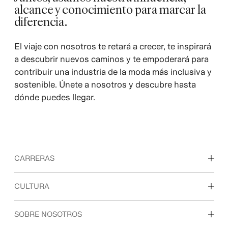
alcance y conocimiento para marcar la
diferencia.
El viaje con nosotros te retará a crecer, te inspirará
a descubrir nuevos caminos y te empoderará para
contribuir una industria de la moda más inclusiva y
sostenible. Únete a nosotros y descubre hasta
dónde puedes llegar.
CARRERAS
Descubre nuestras áreas de trabajo
CULTURA
Estudiantes e inicio de carrera profesional
Nuestra cultura y beneficios
SOBRE NOSOTROS