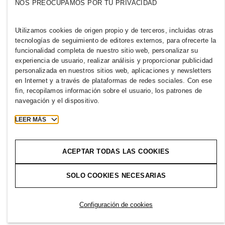
NOS PREOCUPAMOS POR TU PRIVACIDAD
Prensa
Políticas y privacidad
Cookies
Cookie Settings
Utilizamos cookies de origen propio y de terceros, incluidas otras
tecnologías de seguimiento de editores externos, para ofrecerte la
H&M.com
funcionalidad completa de nuestro sitio web, personalizar su
experiencia de usuario, realizar análisis y proporcionar publicidad
personalizada en nuestros sitios web, aplicaciones y newsletters
en Internet y a través de plataformas de redes sociales. Con ese
2026 H & M Hennes and Mauritz AB.
fin, recopilamos información sobre el usuario, los patrones de
navegación y el dispositivo.
T
h
e
j
o
u
r
n
e
y
s
t
a
r
t
s
h
e
r
e
.
LEER MÁS
ACEPTAR TODAS LAS COOKIES
SOLO COOKIES NECESARIAS
Configuración de cookies