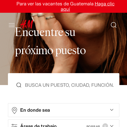
Para ver las vacantes de Guatemala
Haga clic
aquí
E
n
c
u
e
n
t
r
e
s
u
p
r
ó
x
i
m
o
p
u
e
s
t
o
En donde sea
Áreas de trabajo
BORRAR