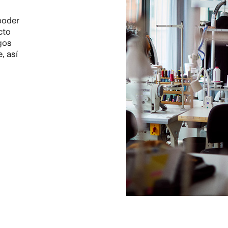
poder
cto
sgos
, así