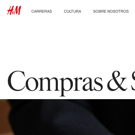
CARRERAS
CULTURA
SOBRE NOSOTROS
Descubre nuestras
Nuestra cultura y
Quiénes somos
áreas de trabajo
beneficios
Sostenibilidad
Estudiantes e inicio de
carrera profesional
Inclusión & Diversidad
Compras & 