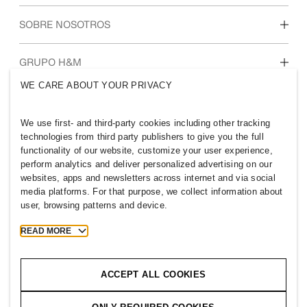
Estudiantes e inicio de carrera profesional
Nuestra cultura y beneficios
SOBRE NOSOTROS
Quiénes somos
GRUPO H&M
Sostenibilidad
WE CARE ABOUT YOUR PRIVACY
Inclusión y diversidad
Explora nuestro grupo
We use first- and third-party cookies including other tracking
technologies from third party publishers to give you the full
functionality of our website, customize your user experience,
perform analytics and deliver personalized advertising on our
websites, apps and newsletters across internet and via social
DOMINICAN REPUBLIC
media platforms. For that purpose, we collect information about
user, browsing patterns and device.
Prensa
Políticas y privacidad
Cookies
Cookie Settings
READ MORE
H&M.com
ACCEPT ALL COOKIES