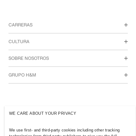
CARRERAS
Descubre nuestras áreas de trabajo
CULTURA
Estudiantes e inicio de carrera profesional
Nuestra cultura y beneficios
SOBRE NOSOTROS
Quiénes somos
GRUPO H&M
Sostenibilidad
Inclusión y diversidad
Explora nuestro grupo
WE CARE ABOUT YOUR PRIVACY
DOMINICAN REPUBLIC
We use first- and third-party cookies including other tracking