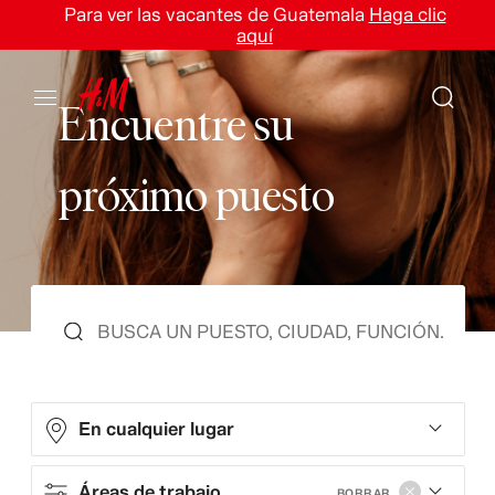
Para ver las vacantes de Guatemala
Haga clic
aquí
E
n
c
u
e
n
t
r
e
s
u
p
r
ó
x
i
m
o
p
u
e
s
t
o
En cualquier lugar
Áreas de trabajo
BORRAR