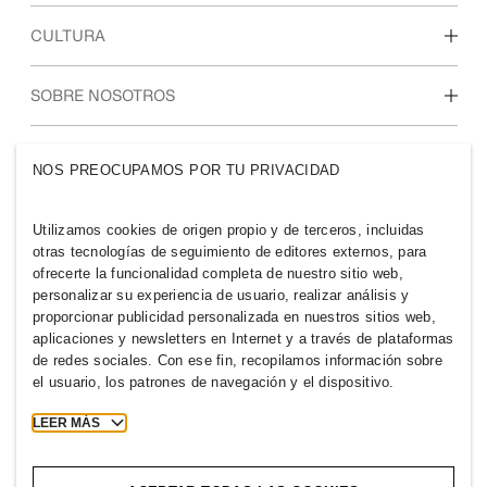
Descubre nuestras áreas de trabajo
CULTURA
Estudiantes e inicio de carrera profesional
Nuestra cultura y beneficios
SOBRE NOSOTROS
Quiénes somos
GRUPO H&M
NOS PREOCUPAMOS POR TU PRIVACIDAD
Sostenibilidad
Inclusión y diversidad
Explora nuestro grupo
Utilizamos cookies de origen propio y de terceros, incluidas
otras tecnologías de seguimiento de editores externos, para
ofrecerte la funcionalidad completa de nuestro sitio web,
personalizar su experiencia de usuario, realizar análisis y
proporcionar publicidad personalizada en nuestros sitios web,
aplicaciones y newsletters en Internet y a través de plataformas
COSTA RICA
de redes sociales. Con ese fin, recopilamos información sobre
el usuario, los patrones de navegación y el dispositivo.
Prensa
Políticas y privacidad
Cookies
Cookie Settings
LEER MÁS
H&M.com