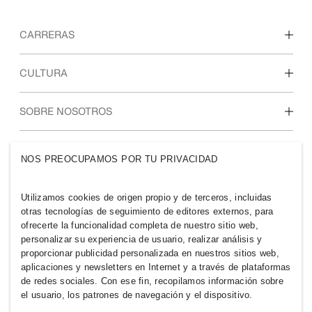
CARRERAS
Descubre nuestras áreas de trabajo
CULTURA
Estudiantes e inicio de carrera profesional
Nuestra cultura y beneficios
SOBRE NOSOTROS
Quiénes somos
GRUPO H&M
NOS PREOCUPAMOS POR TU PRIVACIDAD
Sostenibilidad
Inclusión y diversidad
Explora nuestro grupo
Utilizamos cookies de origen propio y de terceros, incluidas
otras tecnologías de seguimiento de editores externos, para
ofrecerte la funcionalidad completa de nuestro sitio web,
personalizar su experiencia de usuario, realizar análisis y
proporcionar publicidad personalizada en nuestros sitios web,
aplicaciones y newsletters en Internet y a través de plataformas
COSTA RICA
de redes sociales. Con ese fin, recopilamos información sobre
el usuario, los patrones de navegación y el dispositivo.
Prensa
Políticas y privacidad