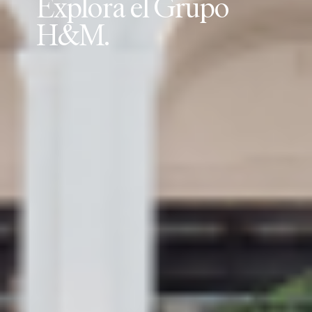
E
x
p
l
o
r
a
e
l
G
r
u
p
o
H
&
M
.