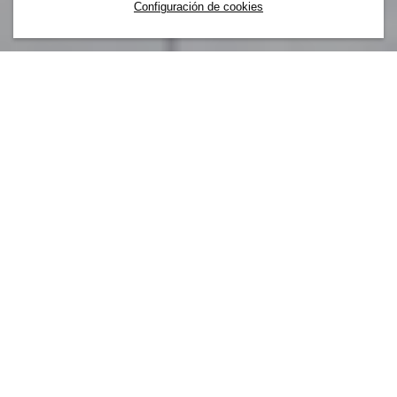
Configuración de cookies
Nuestra marca forma parte de algo más
grande. En H&M, tú también formas parte
del Grupo H&M, un equipo de
compañeros/as de todo el mundo que
comparten los mismos valores
fundamentales. Tanto si diseñamos
productos como si creamos aplicaciones,
somos un solo equipo que trabaja
conjuntamente para crear relaciones
significativas con nuestros clientes/as y
compañeros/as de todo el mundo.
Desde minoristas globales hasta nuevas empresas, el