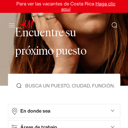
Para ver las vacantes de Costa Rica
Haga clic
aquí
E
n
c
u
e
n
t
r
e
s
u
p
r
ó
x
i
m
o
p
u
e
s
t
o
En donde sea
Áreas de trabajo