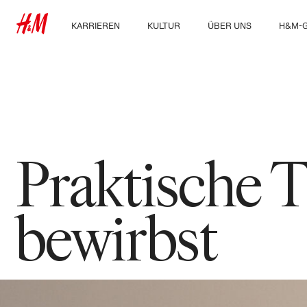
KARRIEREN
KULTUR
ÜBER UNS
H&M-
Unsere Arbeitsbereiche
Kultur & Benefits
Über uns
Entdec
Group
Ausbildung, Studium &
Nachhaltigkeit
Berufseinstieg
Inklusion und Vielfalt
Praktische T
bewirbst