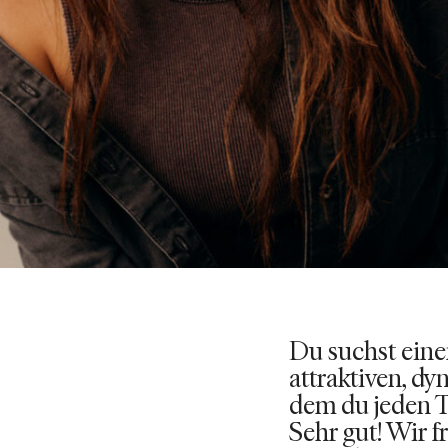
Du suchst eine
attraktiven, d
dem du jeden T
Sehr gut! Wir f