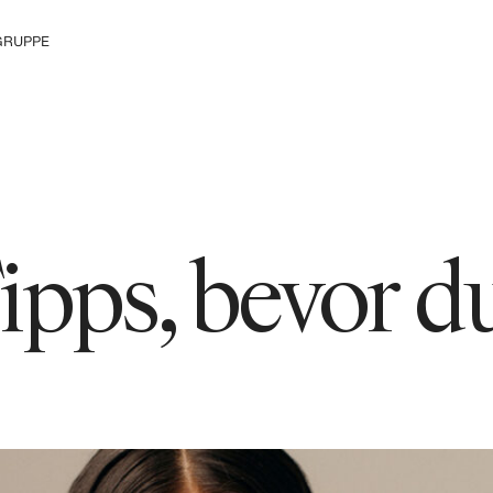
GRUPPE
ke die H&M
ipps, bevor d