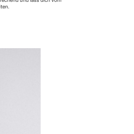
prechend und lass dich vom
iten.