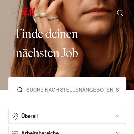
F
i
n
d
e
d
e
i
n
e
n
n
ä
c
h
s
t
e
n
J
o
b
Überall
Arbeitsbereiche