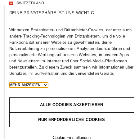
SWITZERLAND
DEINE PRIVATSPHÄRE IST UNS WICHTIG
Presse
Policies und Datenschutz
Cookies
Cookie Settings
Wir nutzen Erstanbieter- und Drittanbieter-Cookies, darunter auch
HM.com
andere Tracking-Technologien von Drittanbietern, um die volle
Funktionalität unserer Website zu gewährleisten, deine
Nutzererfahrung zu personalisieren, Analysen durchzuführen und
personalisierte Werbung auf unseren Websites, in unseren Apps
und Newslettern im Internet und über Social-Media-Plattformen
2026 H & M Hennes and Mauritz AB.
bereitzustellen. Zu diesem Zweck sammeln wir Informationen über
Benutzer, ihr Surfverhalten und die verwendeten Geräte.
T
h
e
j
o
u
r
n
e
y
s
t
a
r
t
s
h
e
r
e
.
MEHR ANZEIGEN
ALLE COOKIES AKZEPTIEREN
NUR ERFORDERLICHE COOKIES
Cookie-Einstellungen