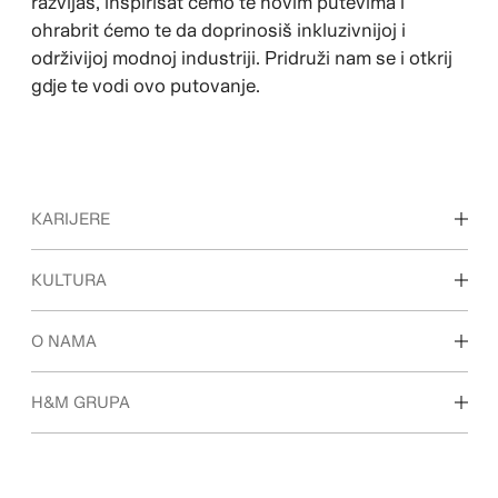
razvijaš, inspirisat ćemo te novim putevima i
ohrabrit ćemo te da doprinosiš inkluzivnijoj i
održivijoj modnoj industriji. Pridruži nam se i otkrij
gdje te vodi ovo putovanje.
KARIJERE
Otkrij naš radni prostor
KULTURA
Karijere za studente i početak
Naša kultura i pogodnosti
O NAMA
Ko smo mi
H&M GRUPA
Održivost
Inkluzija i različitost
Istraži Grupu