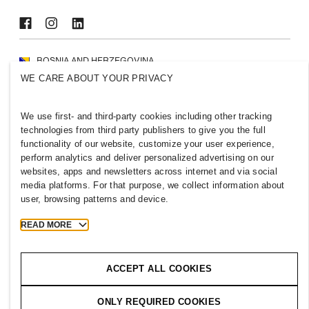
BOSNIA AND HERZEGOVINA
WE CARE ABOUT YOUR PRIVACY
Mediji
Politike i privatnost
Kolačići
Cookie Settings
We use first- and third-party cookies including other tracking
H&M.com
technologies from third party publishers to give you the full
functionality of our website, customize your user experience,
perform analytics and deliver personalized advertising on our
websites, apps and newsletters across internet and via social
media platforms. For that purpose, we collect information about
2026 H & M Hennes and Mauritz AB.
user, browsing patterns and device.
T
h
e
j
o
u
r
n
e
y
s
t
a
r
t
s
h
e
r
e
.
READ MORE
ACCEPT ALL COOKIES
ONLY REQUIRED COOKIES