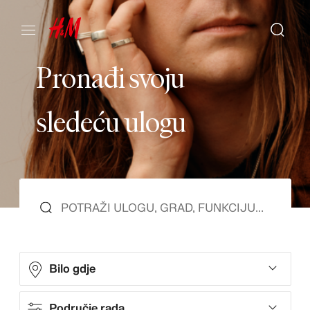
P
r
o
n
a
đ
i
s
v
o
j
u
s
l
e
d
e
ć
u
u
l
o
g
u
Bilo gdje
Područje rada