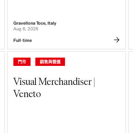
Gravellona Toce
,
Italy
Aug 6, 2026
Full-time
門市
銷售與營運
Visual Merchandiser |
Veneto