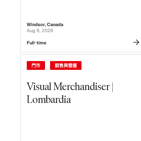
Windsor
,
Canada
Aug 6, 2026
Full-time
門市
銷售與營運
Visual Merchandiser |
Lombardia