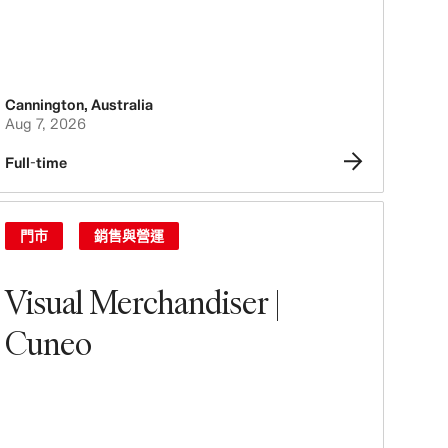
Cannington
,
Australia
Aug 7, 2026
Full-time
門市
銷售與營運
Visual Merchandiser |
Cuneo