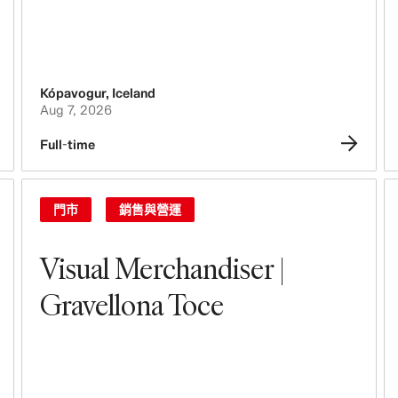
Kópavogur
,
Iceland
Aug 7, 2026
Full-time
門市
銷售與營運
Visual Merchandiser |
Gravellona Toce