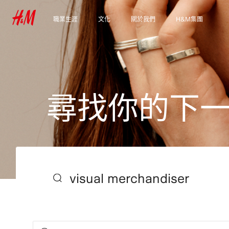
職業生涯
文化
關於我們
H&M集團
發現我們的工作領域
我們的文化和福利
我們是誰
探索集團
學生和早期職業
永續性
包容與多元化
尋
找
你
的
下