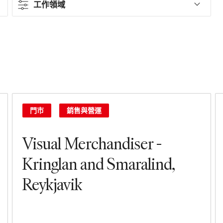
工作領域
合約類型
Full-time
Part-time
Contract
門市
銷售與營運
工作領域
Visual Merchandiser -
銷售與營運
Kringlan and Smaralind,
Reykjavik
門市