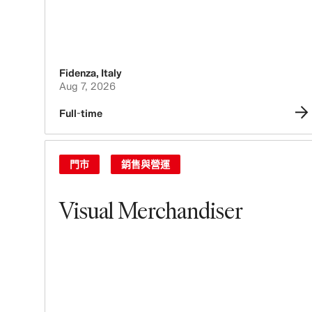
Fidenza
,
Italy
Aug 7, 2026
Full-time
門市
銷售與營運
Visual Merchandiser