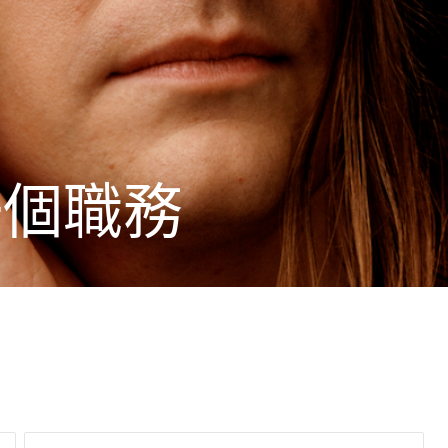
一
個
職
務