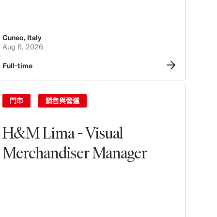
Cuneo
,
Italy
Aug 6, 2026
Full-time
門市
銷售與營運
H&M Lima - Visual
Merchandiser Manager