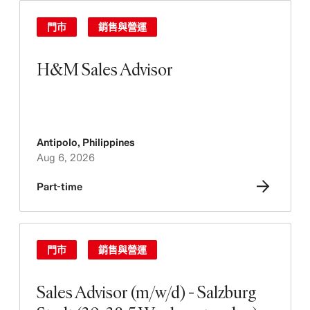
門市
銷售與營運
H&M Sales Advisor
Antipolo
,
Philippines
Aug 6, 2026
Part-time
門市
銷售與營運
Sales Advisor (m/w/d) - Salzburg