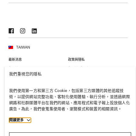
永續性
包容與多元化
探索小組
TAIWAN
最新消息
政策與隱私
Cookies
Cookie Settings
我們重視您的隱私
H&M.com
我們使用第一方和第三方 Cookie，包括第三方媒體的其他追蹤技
術，以提供網站完整功能、客制化使用體驗、執行分析，並透過網際
網路和社群媒體平台在我們的網站、應用程式和電子報上投放個人化
2026 H & M Hennes and Mauritz AB.
廣告。為此，我們會蒐集使用者、瀏覽模式和裝置的相關資訊。
T
h
e
j
o
u
r
n
e
y
s
t
a
r
t
s
h
e
r
e
.
閱讀更多