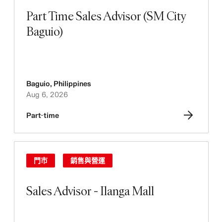
Part Time Sales Advisor (SM City
Baguio)
Baguio
,
Philippines
Aug 6, 2026
Part-time
門市
銷售與營運
Sales Advisor - Ilanga Mall