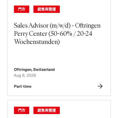
門市
銷售與營運
Sales Advisor (m/w/d) - Oftringen
Perry Center (50-60% / 20-24
Wochenstunden)
Oftringen
,
Switzerland
Aug 6, 2026
Part-time
門市
銷售與營運