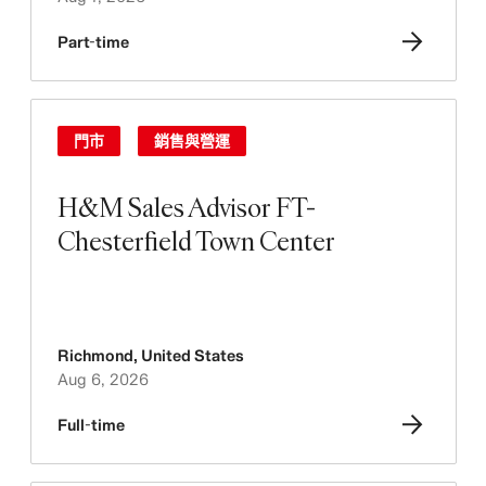
Part-time
門市
銷售與營運
H&M Sales Advisor FT-
Chesterfield Town Center
Richmond
,
United States
Aug 6, 2026
Full-time