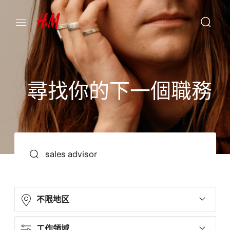
尋
找
你
的
下
一
個
職
務
搜尋
不限地区
工作領域