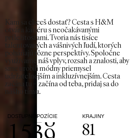
2
3
Kam sa chceš dostať? Cesta s H&M
otvára kariéru s neočakávanými
0
4
príležitosťami. Tvoria nás tisíce
talentovaných a vášnivých ľudí, ktorých
1
5
poháňajú rôzne perspektívy. Spoločne
využívame náš vplyv, rozsah a znalosti, aby
2
0
6
sme urobili módny priemysel
udržateľnejším a inkluzívnejším. Cesta
začína tu – začína od teba, pridaj sa do
3
1
7
nášho tímu.
0
4
2
8
DOSTUPNÉ POZÍCIE
KRAJINY
1
5
3
9
81