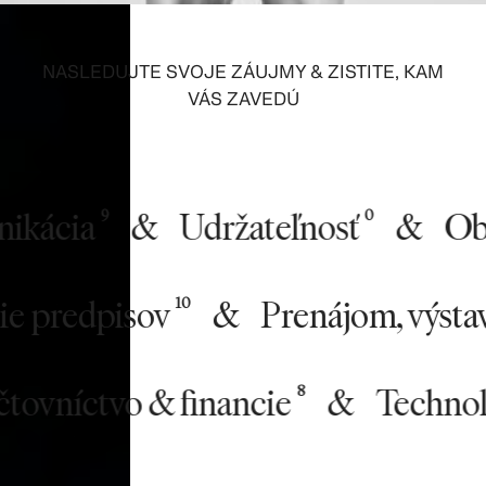
NASLEDUJTE SVOJE ZÁUJMY & ZISTITE, KAM
VÁS ZAVEDÚ
ácia
&
Udržateľnosť
&
Obch
9
0
iavanie predpisov
&
Prenájom, v
10
níctvo & financie
&
Technológia
8