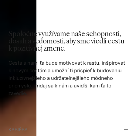
Spoločne využívame naše schopnosti,
dosah a vedomosti, aby sme viedli cestu
k pozitívnej zmene.
Cesta s nami ťa bude motivovať k rastu, inšpirovať
k novým cestám a umožní ti prispieť k budovaniu
inkluzívnejšieho a udržateľnejšieho módneho
priemyslu. Pridaj sa k nám a uvidíš, kam ťa to
zavedie.
KARIÉRA