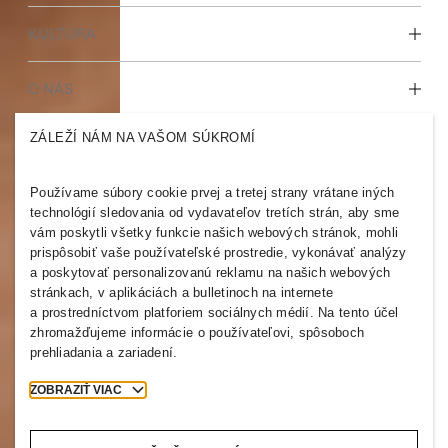
Objavte naše pracovné oblasti
KULTÚRA
Študenti a začiatok kariéry
Naša kultúra a výhody
O NÁS
ZÁLEŽÍ NÁM NA VAŠOM SÚKROMÍ
Kto sme
H&M GROUP
Udržateľnosť
Inklúzia a rozmanitosť
Používame súbory cookie prvej a tretej strany vrátane iných
Preskúmajte skupinu
technológií sledovania od vydavateľov tretích strán, aby sme
vám poskytli všetky funkcie našich webových stránok, mohli
prispôsobiť vaše používateľské prostredie, vykonávať analýzy
a poskytovať personalizovanú reklamu na našich webových
stránkach, v aplikáciách a bulletinoch na internete
a prostredníctvom platforiem sociálnych médií. Na tento účel
SLOVAKIA
zhromažďujeme informácie o používateľovi, spôsoboch
prehliadania a zariadení.
Tlač
Zásady a ochrana osobných údajov
Cookies
Cookie Settings
ZOBRAZIŤ VIAC
H&M.com