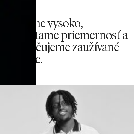
Mierime vysoko,
odmietame priemernosť a
prekračujeme zaužívané
hranice.