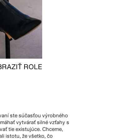
BRAZIŤ ROLE
vaní ste súčasťou výrobného
áhať vytvárať silné vzťahy s
vať tie existujúce. Chceme,
li istotu, že všetko, čo