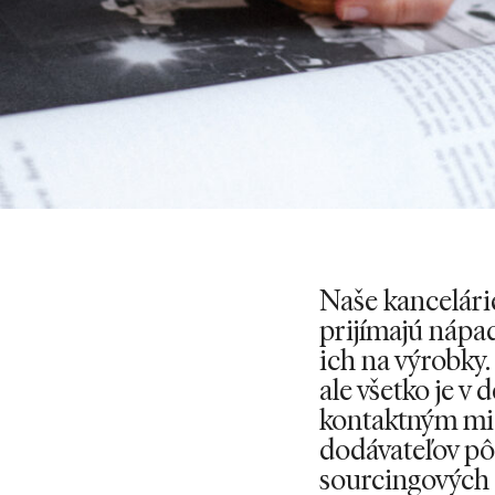
Naše kancelári
prijímajú nápa
ich na výrobky
ale všetko je v
kontaktným mi
dodávateľov pô
sourcingových 