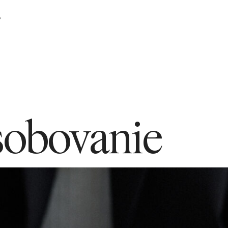
P
kupinu
sobovanie