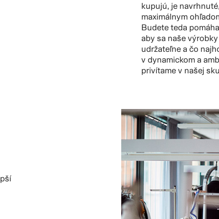
kupujú, je navrhnuté
maximálnym ohľadom n
Budete teda pomáhať
aby sa naše výrobky 
udržateľne a čo najh
v dynamickom a ambi
privítame v našej sk
pší