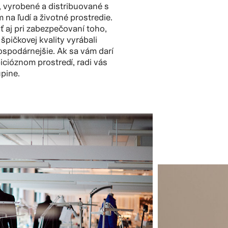
, vyrobené a distribuované s
a ľudí a životné prostredie.
 aj pri zabezpečovaní toho,
špičkovej kvality vyrábali
ospodárnejšie. Ak sa vám darí
cióznom prostredí, radi vás
upine.