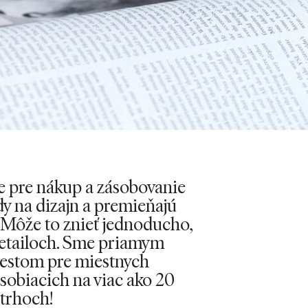
e pre nákup a zásobovanie
dy na dizajn a premieňajú
. Môže to znieť jednoducho,
 detailoch. Sme priamym
estom pre miestnych
sobiacich na viac ako 20
trhoch!