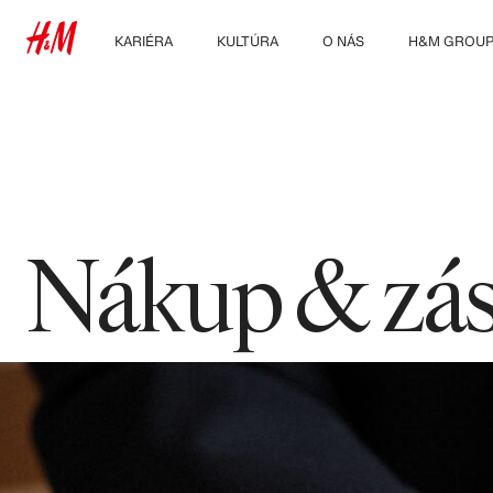
KARIÉRA
KULTÚRA
O NÁS
H&M GROU
Objavte naše pracovné
Naša kultúra a výhody
Kto sme
Preskúmať s
oblasti
Udržateľnosť
Študenti a začiatky
kariéry
Inklúzia a rozmanitosť
Nákup & zá