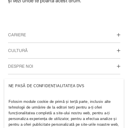
și vezi unde te poartă acest drum.
CARIERE
Descoperiți zonele noastre de lucru
CULTURĂ
Studenți și la începutul carierei
Cultura și beneficiile noastre
DESPRE NOI
Cine suntem
GRUPUL H&M
NE PASĂ DE CONFIDENȚIALITATEA DVS
Sustenabilitate
Incluziune și diversitate
Explorați grupul
Folosim module cookie de primă și terță parte, inclusiv alte
tehnologii de urmărire de la editori terți pentru a-ți oferi
funcționalitatea completă a site-ului nostru web, pentru a-ți
personaliza experiența de utilizator, pentru a efectua analize și
pentru a oferi publicitate personalizată pe site-urile noastre web,