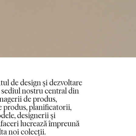
ul de design și dezvoltare
sediul nostru central din
agerii de produs,
 produs, planificatorii,
dele, designerii și
afaceri lucrează împreună
ta noi colecții.