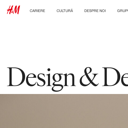
CARIERE
CULTURĂ
DESPRE NOI
GRUP
Descoperiți zonele
Cultura și beneficiile
Cine suntem
Explor
noastre de lucru
noastre
Sustenabilitate
Studenți și cariere
timpurii
Incluziune și diversitate
Design & De