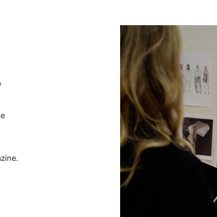
e
de
zine.