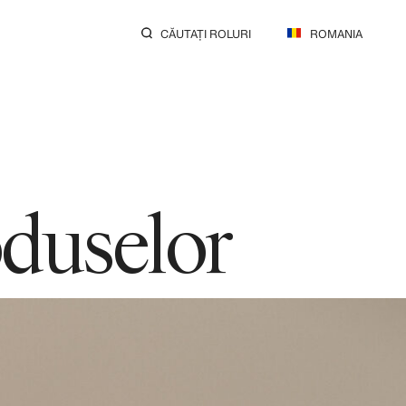
CĂUTAȚI ROLURI
ROMANIA
oduselor