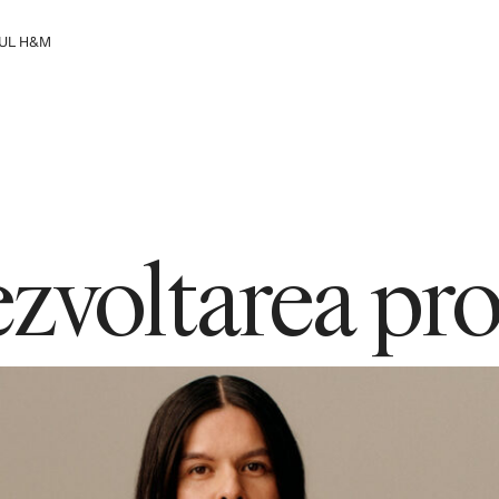
UL H&M
ați Grupul
zvoltarea pr