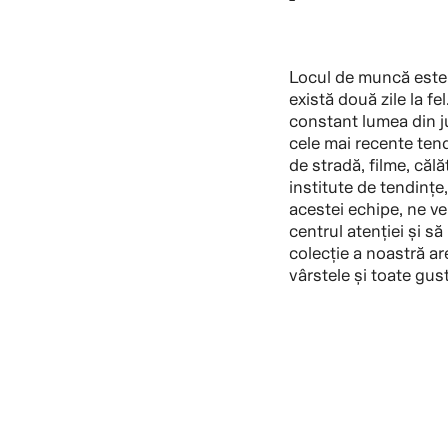
Locul de muncă este d
există două zile la f
constant lumea din j
cele mai recente ten
de stradă, filme, călă
institute de tendințe,
acestei echipe, ne ve
centrul atenției și s
colecție a noastră ar
vârstele și toate gust
VIZUALIZEAZĂ P