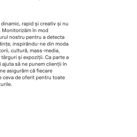
inamic, rapid și creativ și nu
el. Monitorizăm în mod
urul nostru pentru a detecta
dințe, inspirându-ne din moda
torii, cultură, mass-media,
 târguri și expoziții. Ca parte a
i ajuta să ne punem clienții în
ă ne asigurăm că fiecare
e ceva de oferit pentru toate
urile.
OSTURI