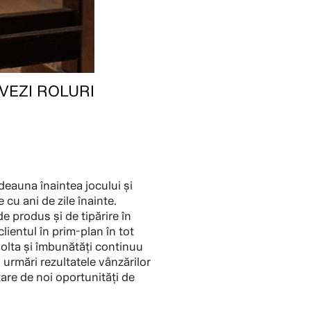
VEZI ROLURI
deauna înaintea jocului și
 cu ani de zile înainte.
e produs și de tipărire în
clientul în prim-plan în tot
volta și îmbunătăți continuu
i urmări rezultatele vânzărilor
tare de noi oportunități de