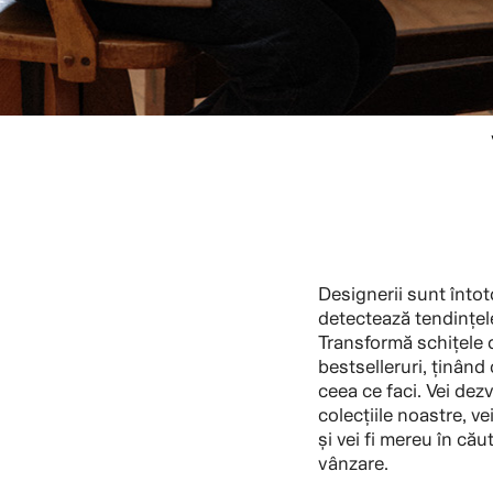
Designerii sunt întot
detectează tendințele
Transformă schițele d
bestselleruri, ținând 
ceea ce faci. Vei dez
colecțiile noastre, ve
și vei fi mereu în cău
vânzare.