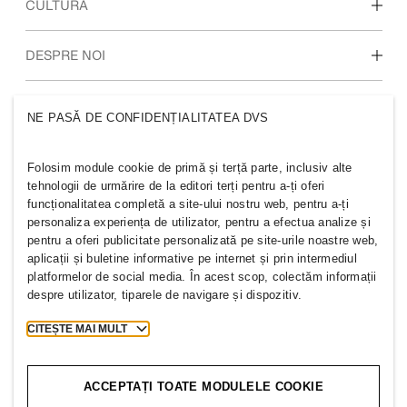
Descoperiți zonele noastre de lucru
CULTURĂ
Studenți și la începutul carierei
Cultura și beneficiile noastre
DESPRE NOI
Cine suntem
GRUPUL H&M
NE PASĂ DE CONFIDENȚIALITATEA DVS
Sustenabilitate
Incluziune și diversitate
Explorați grupul
Folosim module cookie de primă și terță parte, inclusiv alte
tehnologii de urmărire de la editori terți pentru a-ți oferi
funcționalitatea completă a site-ului nostru web, pentru a-ți
personaliza experiența de utilizator, pentru a efectua analize și
pentru a oferi publicitate personalizată pe site-urile noastre web,
aplicații și buletine informative pe internet și prin intermediul
ROMANIA
platformelor de social media. În acest scop, colectăm informații
despre utilizator, tiparele de navigare și dispozitiv.
Apasă
Politici și confidențialitate
Cookie-uri
Cookie Settings
CITEȘTE MAI MULT
H&M.com
ACCEPTAȚI TOATE MODULELE COOKIE