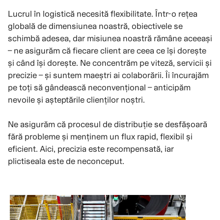
Lucrul în logistică necesită flexibilitate. Într-o rețea
globală de dimensiunea noastră, obiectivele se
schimbă adesea, dar misiunea noastră rămâne aceeași
– ne asigurăm că fiecare client are ceea ce își dorește
și când își dorește. Ne concentrăm pe viteză, servicii și
precizie – și suntem maeștri ai colaborării. Îi încurajăm
pe toți să gândească neconvențional – anticipăm
nevoile și așteptările clienților noștri.
Ne asigurăm că procesul de distribuție se desfășoară
fără probleme și menținem un flux rapid, flexibil și
eficient. Aici, precizia este recompensată, iar
plictiseala este de neconceput.