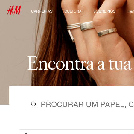
CARREIRAS
CULTURA
SOBRE NÓS
H&
Descobre as nossas
A nossa cultura e
Quem somos
Exp
áreas de trabalho
benefícios
Sustentabilidade
Estudantes e início de
carreira
Inclusão & Diversidade
E
n
c
o
n
t
r
a
a
t
u
a