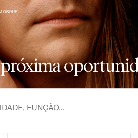
M GROUP
lora o Grupo
p
r
ó
x
i
m
a
o
p
o
r
t
u
n
i