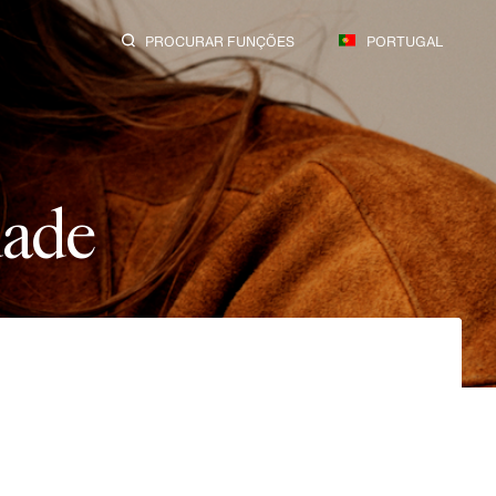
PROCURAR FUNÇÕES
PORTUGAL
d
a
d
e