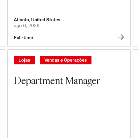
Direção e Liderança
Atlanta
,
United States
Branding, Marketing & Comunicação
ago 6, 2026
Tecnologia, Dados e Inovação
Full-time
Compras & Sourcing
Lojas
Vendas e Operações
Logística
Department Manager
Design & Desenvolvimento de
Produtos
Legal, Administração, Segurança e
Compliance
Business Controller
Contabilidade e Finanças