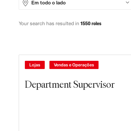
Em todo o lado
Your search has resulted in
1550 roles
Africa
1
Asia
325
Europe
623
North America
553
Lojas
Vendas e Operações
Oceania
29
Department Supervisor
South America
19