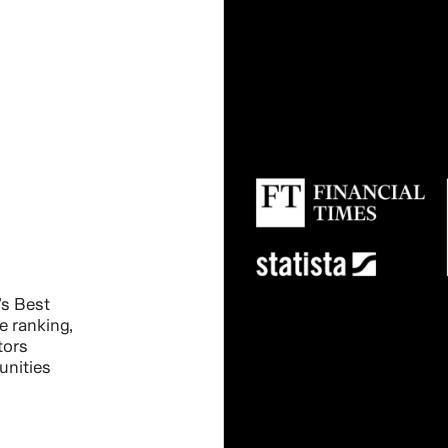
s Best
e ranking,
tors
unities