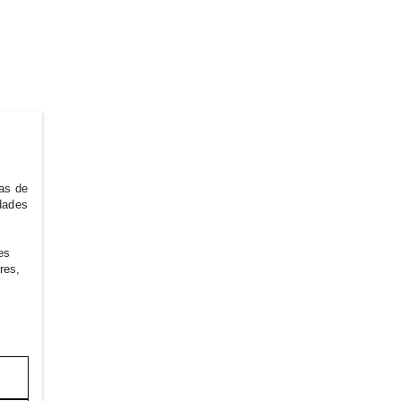
ias de
idades
es
res,