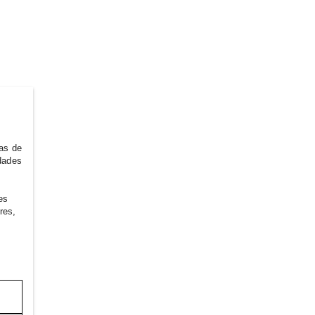
ias de
idades
es
res,