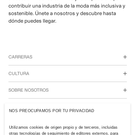
contribuir una industria de la moda más inclusiva y
sostenible. Únete a nosotros y descubre hasta
dónde puedes llegar.
CARRERAS
Descubre nuestras áreas de trabajo
CULTURA
Estudiantes e inicio de carrera profesional
Nuestra cultura y beneficios
SOBRE NOSOTROS
Quiénes somos
GRUPO H&M
NOS PREOCUPAMOS POR TU PRIVACIDAD
Sostenibilidad
Inclusión y diversidad
Explora nuestro grupo
Utilizamos cookies de origen propio y de terceros, incluidas
otras tecnologías de seguimiento de editores externos, para