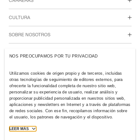
CARRERAS
Descubre nuestras áreas de trabajo
CULTURA
Estudiantes e inicio de carrera profesional
Nuestra cultura y beneficios
SOBRE NOSOTROS
Quiénes somos
GRUPO H&M
NOS PREOCUPAMOS POR TU PRIVACIDAD
Sostenibilidad
Inclusión y diversidad
Explora nuestro grupo
Utilizamos cookies de origen propio y de terceros, incluidas
otras tecnologías de seguimiento de editores externos, para
ofrecerte la funcionalidad completa de nuestro sitio web,
personalizar su experiencia de usuario, realizar análisis y
proporcionar publicidad personalizada en nuestros sitios web,
aplicaciones y newsletters en Internet y a través de plataformas
PANAMA
de redes sociales. Con ese fin, recopilamos información sobre
el usuario, los patrones de navegación y el dispositivo.
Prensa
Políticas y privacidad
Cookies
Cookie Settings
LEER MÁS
H&M.com