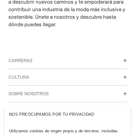
a descubrir nuevos caminos y te empoderará para
contribuir una industria de la moda más inclusiva y
sostenible. Únete a nosotros y descubre hasta
dónde puedes llegar.
CARRERAS
Descubre nuestras áreas de trabajo
CULTURA
Estudiantes e inicio de carrera profesional
Nuestra cultura y beneficios
SOBRE NOSOTROS
Quiénes somos
GRUPO H&M
NOS PREOCUPAMOS POR TU PRIVACIDAD
Sostenibilidad
Inclusión y diversidad
Explora nuestro grupo
Utilizamos cookies de origen propio y de terceros, incluidas