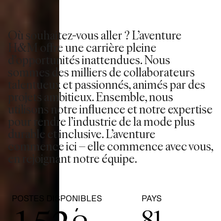
1
2
Où souhaitez-vous aller ? L’aventure
H&M offre une carrière pleine
d’opportunités inattendues. Nous
0
3
sommes des milliers de collaborateurs
talentueux et passionnés, animés par des
1
4
projets ambitieux. Ensemble, nous
utilisons notre influence et notre expertise
2
5
pour rendre l’industrie de la mode plus
durable et inclusive. L’aventure
commence ici – elle commence avec vous,
3
0
6
en rejoignant notre équipe.
0
4
1
7
POSTES DISPONIBLES
PAYS
81