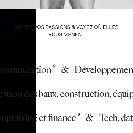
SUIVEZ VOS PASSIONS & VOYEZ OÙ ELLES
VOUS MÈNENT
unication
&
Développement Du
9
&
Gestion des baux, construction
bilité et finance
&
Tech, data e
8