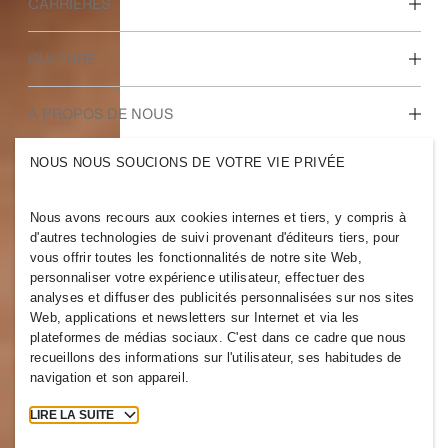
CARRIÈRES
Nos métiers
CULTURE
Étudiants et jeunes
diplômés
Notre culture, nos valeurs et nos avantages
A PROPOS DE NOUS
NOUS NOUS SOUCIONS DE VOTRE VIE PRIVÉE
Qui sommes-nous ?
H&M GROUPE
Développement
Durable
Nous avons recours aux cookies internes et tiers, y compris à
Nous connaître
Inclusion et diversité
d'autres technologies de suivi provenant d'éditeurs tiers, pour
vous offrir toutes les fonctionnalités de notre site Web,
personnaliser votre expérience utilisateur, effectuer des
analyses et diffuser des publicités personnalisées sur nos sites
Web, applications et newsletters sur Internet et via les
plateformes de médias sociaux. C'est dans ce cadre que nous
LUXEMBOURG
recueillons des informations sur l'utilisateur, ses habitudes de
navigation et son appareil.
Newsroom
Mentions légales
Cookies
Cookie Settings
LIRE LA SUITE
H&M.com